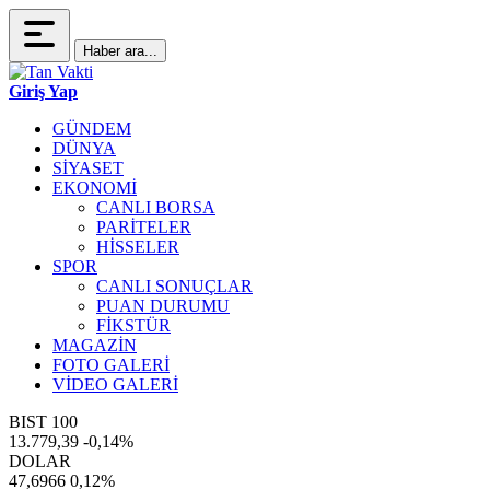
Haber ara...
Giriş Yap
GÜNDEM
DÜNYA
SİYASET
EKONOMİ
CANLI BORSA
PARİTELER
HİSSELER
SPOR
CANLI SONUÇLAR
PUAN DURUMU
FİKSTÜR
MAGAZİN
FOTO GALERİ
VİDEO GALERİ
BIST 100
13.779,39
-0,14%
DOLAR
47,6966
0,12%