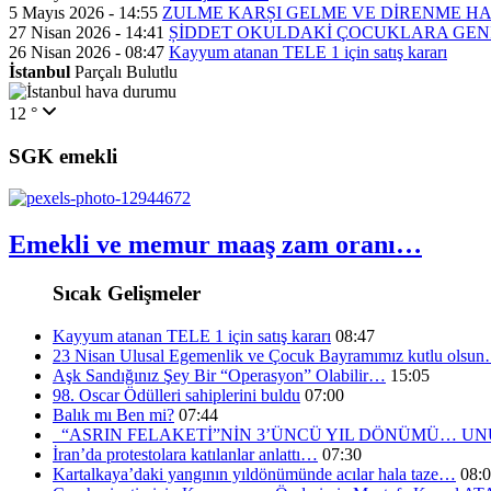
5 Mayıs 2026 - 14:55
ZULME KARȘI GELME VE DİRENME H
27 Nisan 2026 - 14:41
ȘİDDET OKULDAKİ ÇOCUKLARA GEN
26 Nisan 2026 - 08:47
Kayyum atanan TELE 1 için satış kararı
İstanbul
Parçalı Bulutlu
12 °
SGK emekli
Emekli ve memur maaş zam oranı…
Sıcak Gelişmeler
Kayyum atanan TELE 1 için satış kararı
08:47
23 Nisan Ulusal Egemenlik ve Çocuk Bayramımız kutlu olsu
Aşk Sandığınız Şey Bir “Operasyon” Olabilir…
15:05
98. Oscar Ödülleri sahiplerini buldu
07:00
Balık mı Ben mi?
07:44
“ASRIN FELAKETİ”NİN 3’ÜNCÜ YIL DÖNÜMÜ… 
İran’da protestolara katılanlar anlattı…
07:30
Kartalkaya’daki yangının yıldönümünde acılar hala taze…
08: