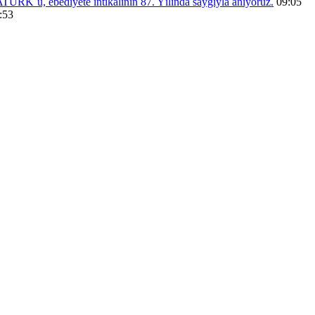
RK´ü, ebediyete intikalinin 87. Yılında saygıyla anıyoruz.
09:05
:53
menü eşleştirmesi yapınız.