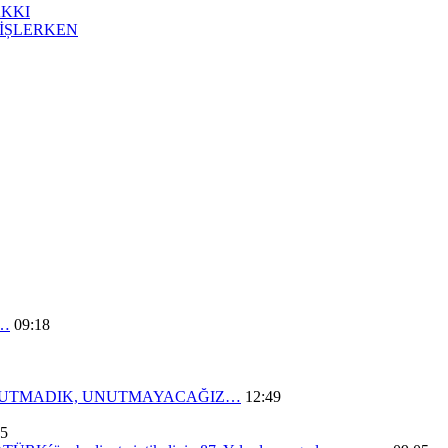
AKKI
İȘLERKEN
n…
09:18
UNUTMADIK, UNUTMAYACAĞIZ…
12:49
05