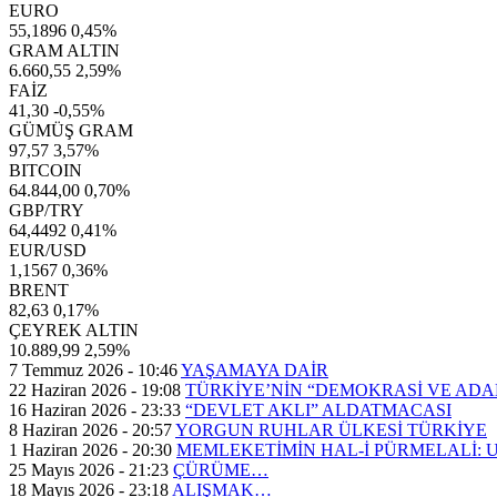
EURO
55,1896
0,45%
GRAM ALTIN
6.660,55
2,59%
FAİZ
41,30
-0,55%
GÜMÜŞ GRAM
97,57
3,57%
BITCOIN
64.844,00
0,70%
GBP/TRY
64,4492
0,41%
EUR/USD
1,1567
0,36%
BRENT
82,63
0,17%
ÇEYREK ALTIN
10.889,99
2,59%
7 Temmuz 2026 - 10:46
YAŞAMAYA DAİR
22 Haziran 2026 - 19:08
TÜRKİYE’NİN “DEMOKRASİ VE AD
16 Haziran 2026 - 23:33
“DEVLET AKLI” ALDATMACASI
8 Haziran 2026 - 20:57
YORGUN RUHLAR ÜLKESİ TÜRKİYE
1 Haziran 2026 - 20:30
MEMLEKETİMİN HAL-İ PÜRMELALİ:
25 Mayıs 2026 - 21:23
ÇÜRÜME…
18 Mayıs 2026 - 23:18
ALIŞMAK…