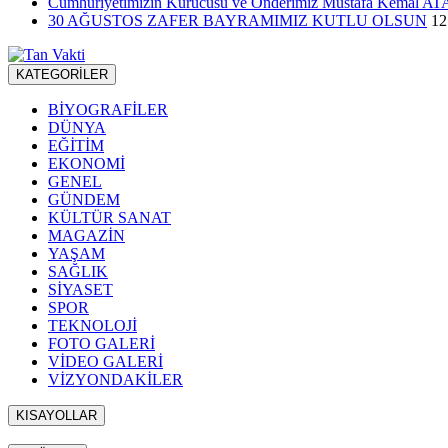
Cumhuriyetimizin Kurucusu ve Önderimiz Mustafa Kemal ATATÜ
30 AĞUSTOS ZAFER BAYRAMIMIZ KUTLU OLSUN
12
KATEGORİLER
BİYOGRAFİLER
DÜNYA
EĞİTİM
EKONOMİ
GENEL
GÜNDEM
KÜLTÜR SANAT
MAGAZİN
YAŞAM
SAĞLIK
SİYASET
SPOR
TEKNOLOJİ
FOTO GALERİ
VİDEO GALERİ
VİZYONDAKİLER
KISAYOLLAR
Menü seçimi yapın. WP-ADMIN → Görünüm → Menüler sayfasından 