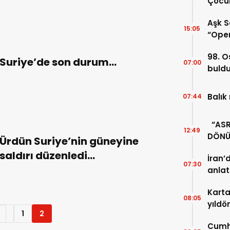
Çocuk
Aşk S
15:05
“Oper
98. O
Suriye’de son durum…
07:00
buld
Balık
07:44
“ASRI
12:49
DÖNÜ
Ürdün Suriye’nin güneyine
UNUT
saldırı düzenledi…
İran’
07:30
anlat
Karta
08:05
yıldö
1
2
Cumhu