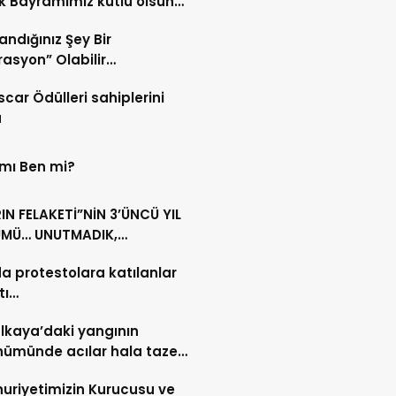
 Bayramımız kutlu olsun…
andığınız Şey Bir
asyon” Olabilir…
scar Ödülleri sahiplerini
u
 mı Ben mi?
N FELAKETİ”NİN 3’ÜNCÜ YIL
MÜ… UNUTMADIK,
MAYACAĞIZ…
da protestolara katılanlar
tı…
lkaya’daki yangının
nümünde acılar hala taze…
riyetimizin Kurucusu ve