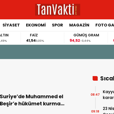
SİYASET
EKONOMİ
SPOR
MAGAZİN
FOTO GA
FAİZ
GÜMÜŞ GRAM
BIT
41,54
94,52
64.54
0,00%
-0,44%
ADALET SORUNU”
Sıca
Kayyu
08:47
Suriye’de Muhammed el
karar
Beşir’e hükümet kurma
23 Ni
görevi…
09:18