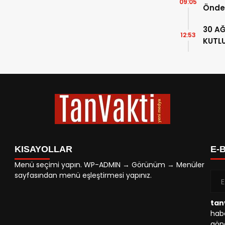
09:05
Önde
ATATÜ
30 A
87. Y
12:53
KUTL
KISAYOLLAR
E-
Menü seçimi yapın. WP-ADMIN → Görünüm → Menüler
sayfasından menü eşleştirmesi yapınız.
tan
habe
gönd