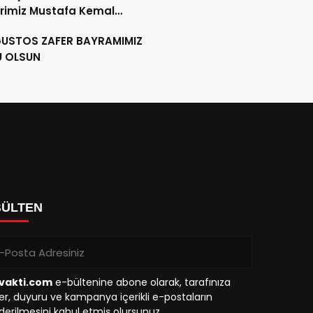
rimiz Mustafa Kemal
RK´ü, ebediyete intikalinin
ĞUSTOS ZAFER BAYRAMIMIZ
ılında saygıyla anıyoruz.
U OLSUN
BÜLTEN
vakti.com
e-bültenine abone olarak, tarafınıza
r, duyuru ve kampanya içerikli e-postaların
erilmesini kabul etmiş olursunuz.