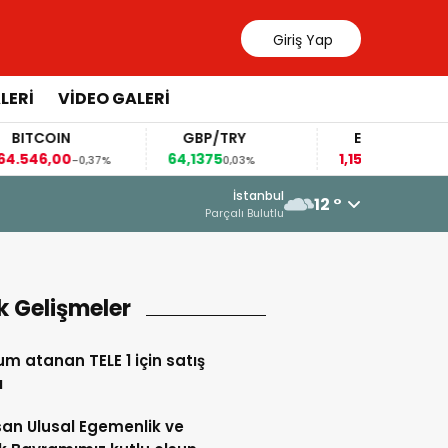
Giriş Yap
LERİ
VİDEO GALERİ
COIN
GBP/TRY
EUR/USD
6,00
64,1375
1,1541
-0,37%
0,03%
-0,10%
16 Haziran 2026 - 23:33
İstanbul
12 °
“DEVLET AKLI” ALDATMACASI
Parçalı Bulutlu
k Gelişmeler
m atanan TELE 1 için satış
ı
san Ulusal Egemenlik ve