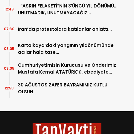
“ASRIN FELAKETİ”NİN 3’ÜNCÜ YIL DÖNÜMÜ…
12:49
UNUTMADIK, UNUTMAYACAĞIZ…
İran’da protestolara katılanlar anlattı…
07:30
Kartalkaya’daki yangının yıldönümünde
08:05
acılar hala taze…
Cumhuriyetimizin Kurucusu ve Önderimiz
09:05
Mustafa Kemal ATATÜRK´ü, ebediyete
intikalinin 87. Yılında saygıyla anıyoruz.
30 AĞUSTOS ZAFER BAYRAMIMIZ KUTLU
12:53
OLSUN