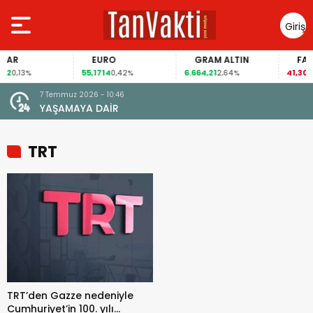
Giriş
Yap
AR
EURO
GRAM ALTIN
FAİZ
2
55,1714
6.664,21
41,30
0,13%
0,42%
2,64%
-0,
7 Temmuz 2026 - 10:46
22 Ha
YAŞAMAYA DAİR
TÜR
TRT
TRT’den Gazze nedeniyle
Cumhuriyet’in 100. yılı