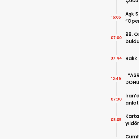
Çocuk
Aşk S
15:05
“Oper
98. O
07:00
buld
Balık
07:44
“ASRI
12:49
DÖNÜ
UNUT
İran’
07:30
anlat
Karta
08:05
yıldö
Cumhu