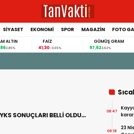
SİYASET
EKONOMİ
SPOR
MAGAZİN
FOTO GA
TIN
FAİZ
GÜMÜŞ GRAM
41,30
97,62
65
5%
-0,55%
3,62%
Sıca
Kayyu
08:47
YKS SONUÇLARI BELLİ OLDU…
karar
23 Ni
09:18