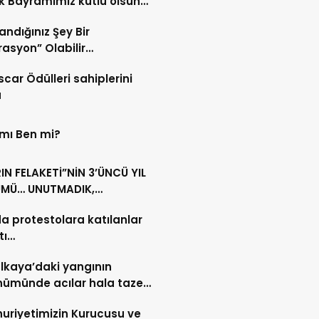
 Bayramımız kutlu olsun…
andığınız Şey Bir
asyon” Olabilir…
scar Ödülleri sahiplerini
u
 mı Ben mi?
N FELAKETİ”NİN 3’ÜNCÜ YIL
MÜ… UNUTMADIK,
MAYACAĞIZ…
da protestolara katılanlar
tı…
lkaya’daki yangının
nümünde acılar hala taze…
riyetimizin Kurucusu ve