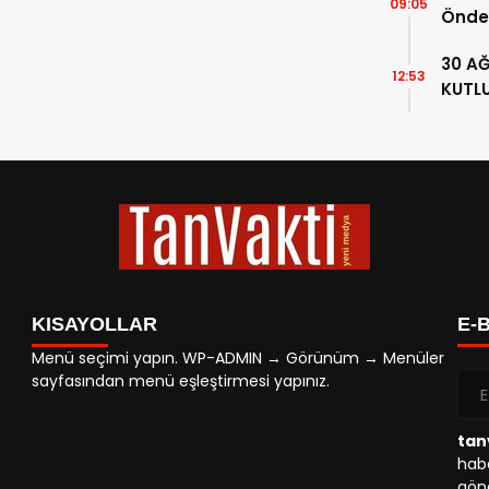
09:05
Önde
ATATÜ
30 A
87. Y
12:53
KUTL
KISAYOLLAR
E-
Menü seçimi yapın. WP-ADMIN → Görünüm → Menüler
sayfasından menü eşleştirmesi yapınız.
tan
habe
gönd