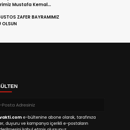
rimiz Mustafa Kemal
RK´ü, ebediyete intikalinin
ĞUSTOS ZAFER BAYRAMIMIZ
ılında saygıyla anıyoruz.
U OLSUN
BÜLTEN
vakti.com
e-bültenine abone olarak, tarafınıza
r, duyuru ve kampanya içerikli e-postaların
erilmesini kabul etmiş olursunuz.