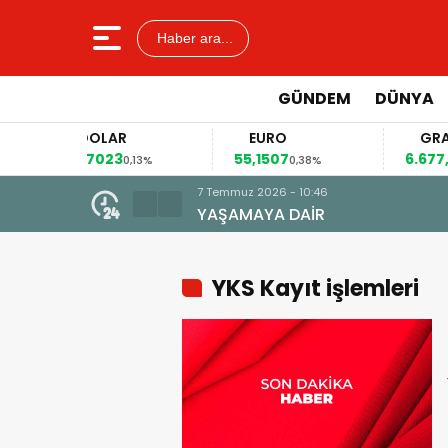
Haber ara...
GÜNDEM
DÜNYA
DOLAR
EURO
GRAM AL
47,7023
55,1507
6.677,86
0,13%
0,38%
2,8
7 Temmuz 2026 - 10:46
YAŞAMAYA DAİR
YKS Kayıt işlemleri