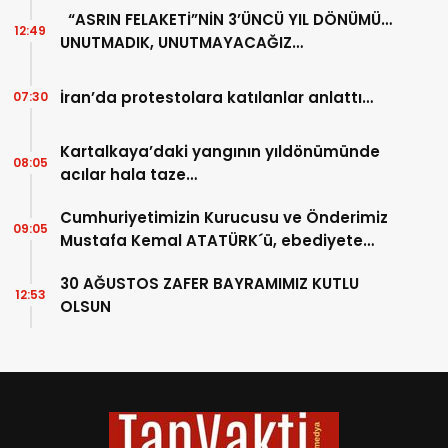
“ASRIN FELAKETİ”NİN 3’ÜNCÜ YIL DÖNÜMÜ…
12:49
UNUTMADIK, UNUTMAYACAĞIZ…
İran’da protestolara katılanlar anlattı…
07:30
Kartalkaya’daki yangının yıldönümünde
08:05
acılar hala taze…
Cumhuriyetimizin Kurucusu ve Önderimiz
09:05
Mustafa Kemal ATATÜRK´ü, ebediyete
intikalinin 87. Yılında saygıyla anıyoruz.
30 AĞUSTOS ZAFER BAYRAMIMIZ KUTLU
12:53
OLSUN