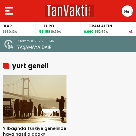
Giriş
Yap
LAR
EURO
GRAM ALTIN
FAİ
998
55,1581
6.660,55
41,30
0,13%
0,39%
2,59%
-
7 Temmuz 2026 - 10:46
YAŞAMAYA DAİR
yurt geneli
Yılbaşında Türkiye genelinde
hava nasıl olacak?