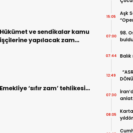
Çocuk
Aşk S
15:05
“Oper
Hükümet ve sendikalar kamu
98. O
07:00
işçilerine yapılacak zam
buld
oranında uzlaştı…
Balık
07:44
“ASRI
12:49
DÖNÜ
UNUT
Emekliye ‘sıfır zam’ tehlikesi…
İran’
07:30
anlat
Karta
08:05
yıldö
Cumhu