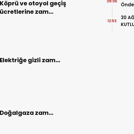
09:05
Köprü ve otoyol geçiş
Önde
ücretlerine zam…
ATATÜ
30 A
87. Y
12:53
KUTL
Elektriğe gizli zam…
Doğalgaza zam…