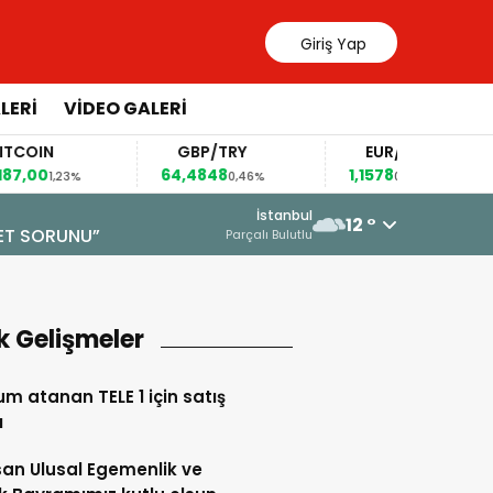
Giriş Yap
LERİ
VİDEO GALERİ
GBP/TRY
EUR/USD
64,4848
1,1578
8
,23%
0,46%
0,46%
16 Haziran 2026 - 23:33
İstanbul
12 °
“DEVLET AKLI” ALDATMACASI
Parçalı Bulutlu
k Gelişmeler
m atanan TELE 1 için satış
ı
san Ulusal Egemenlik ve