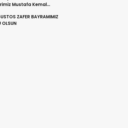
rimiz Mustafa Kemal
RK´ü, ebediyete intikalinin
ĞUSTOS ZAFER BAYRAMIMIZ
ılında saygıyla anıyoruz.
U OLSUN