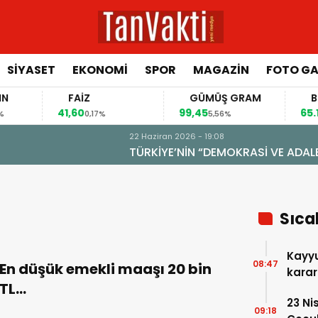
SİYASET
EKONOMİ
SPOR
MAGAZİN
FOTO GA
FAİZ
GÜMÜŞ GRAM
BITCOIN
41,60
99,45
65.187,00
0,17%
5,56%
1
ALET SORUNU”
Sıca
Kayyu
08:47
En düşük emekli maaşı 20 bin
karar
TL…
23 Ni
09:18