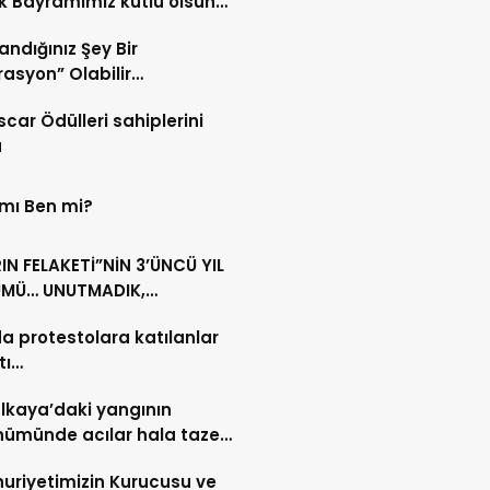
 Bayramımız kutlu olsun…
andığınız Şey Bir
asyon” Olabilir…
scar Ödülleri sahiplerini
u
 mı Ben mi?
N FELAKETİ”NİN 3’ÜNCÜ YIL
MÜ… UNUTMADIK,
MAYACAĞIZ…
da protestolara katılanlar
tı…
lkaya’daki yangının
nümünde acılar hala taze…
riyetimizin Kurucusu ve