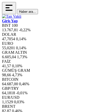
Haber ara...
Giriş Yap
BIST 100
13.767,81
-0,22%
DOLAR
47,7054
0,14%
EURO
55,0201
0,14%
GRAM ALTIN
6.605,04
1,73%
FAİZ
41,57
0,10%
GÜMÜŞ GRAM
98,66
4,73%
BITCOIN
64.687,00
0,46%
GBP/TRY
64,1818
-0,01%
EUR/USD
1,1529
0,03%
BRENT
82,87
0,46%