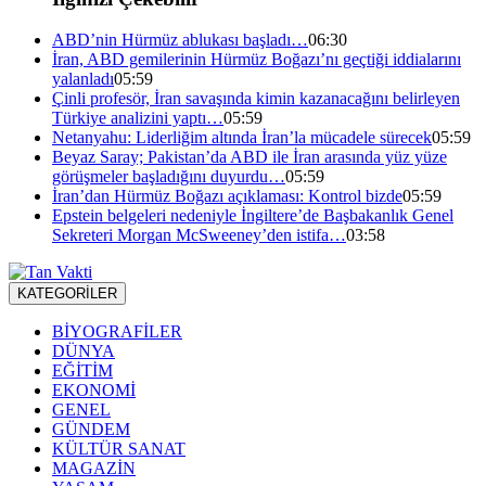
ABD’nin Hürmüz ablukası başladı…
06:30
İran, ABD gemilerinin Hürmüz Boğazı’nı geçtiği iddialarını
yalanladı
05:59
Çinli profesör, İran savaşında kimin kazanacağını belirleyen
Türkiye analizini yaptı…
05:59
Netanyahu: Liderliğim altında İran’la mücadele sürecek
05:59
Beyaz Saray; Pakistan’da ABD ile İran arasında yüz yüze
görüşmeler başladığını duyurdu…
05:59
İran’dan Hürmüz Boğazı açıklaması: Kontrol bizde
05:59
Epstein belgeleri nedeniyle İngiltere’de Başbakanlık Genel
Sekreteri Morgan McSweeney’den istifa…
03:58
KATEGORİLER
BİYOGRAFİLER
DÜNYA
EĞİTİM
EKONOMİ
GENEL
GÜNDEM
KÜLTÜR SANAT
MAGAZİN