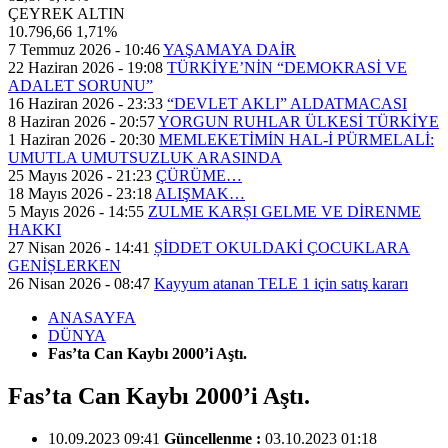
ÇEYREK ALTIN
10.796,66
1,71%
7 Temmuz 2026 - 10:46
YAŞAMAYA DAİR
22 Haziran 2026 - 19:08
TÜRKİYE’NİN “DEMOKRASİ VE
ADALET SORUNU”
16 Haziran 2026 - 23:33
“DEVLET AKLI” ALDATMACASI
8 Haziran 2026 - 20:57
YORGUN RUHLAR ÜLKESİ TÜRKİYE
1 Haziran 2026 - 20:30
MEMLEKETİMİN HAL-İ PÜRMELALİ:
UMUTLA UMUTSUZLUK ARASINDA
25 Mayıs 2026 - 21:23
ÇÜRÜME…
18 Mayıs 2026 - 23:18
ALIŞMAK…
5 Mayıs 2026 - 14:55
ZULME KARȘI GELME VE DİRENME
HAKKI
27 Nisan 2026 - 14:41
ȘİDDET OKULDAKİ ÇOCUKLARA
GENİȘLERKEN
26 Nisan 2026 - 08:47
Kayyum atanan TELE 1 için satış kararı
ANASAYFA
DÜNYA
Fas’ta Can Kaybı 2000’i Aştı.
Fas’ta Can Kaybı 2000’i Aştı.
10.09.2023 09:41
Güncellenme :
03.10.2023 01:18