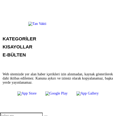
KATEGORİLER
KISAYOLLAR
BİYOGRAFİLER
Menü seçimi yapın. WP-ADMIN → Görünüm → Menüler sayfasından
E-BÜLTEN
DÜNYA
menü eşleştirmesi yapınız.
EĞİTİM
EKONOMİ
GENEL
GÜNDEM
Web sitemizde yer alan haber içerikleri izin alınmadan, kaynak gösterilerek
KÜLTÜR SANAT
dahi iktibas edilemez. Kanuna aykırı ve izinsiz olarak kopyalanamaz, başka
MAGAZİN
tanvakti.com
e-bültenine abone olarak, tarafınıza haber, duyuru ve
yerde yayınlanamaz.
YAŞAM
kampanya içerikli e-postaların gönderilmesini kabul etmiş olursunuz.
SAĞLIK
SİYASET
SPOR
TEKNOLOJİ
FOTO GALERİ
VİDEO GALERİ
VİZYONDAKİLER