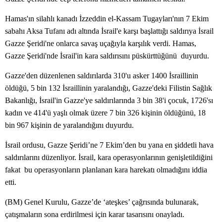
Hamas'ın silahlı kanadı İzzeddin el-Kassam Tugayları'nın 7 Ekim
sabahı Aksa Tufanı adı altında İsrail'e karşı başlattığı saldırıya İsrail
Gazze Şeridi'ne onlarca savaş uçağıyla karşılık verdi. Hamas,
Gazze Şeridi'nde İsrail'in kara saldırısını püskürttüğünü duyurdu.
Gazze'den düzenlenen saldırılarda 310'u asker 1400 İsraillinin
öldüğü, 5 bin 132 İsraillinin yaralandığı, Gazze'deki Filistin Sağlık
Bakanlığı, İsrail'in Gazze'ye saldırılarında 3 bin 38'i çocuk, 1726'sı
kadın ve 414'ü yaşlı olmak üzere 7 bin 326 kişinin öldüğünü, 18
bin 967 kişinin de yaralandığını duyurdu.
İsrail ordusu, Gazze Şeridi’ne 7 Ekim’den bu yana en şiddetli hava
saldırılarını düzenliyor. İsrail, kara operasyonlarının genişletildiğini
fakat bu operasyonların planlanan kara harekatı olmadığını iddia
etti.
(BM) Genel Kurulu, Gazze’de ‘ateşkes’ çağrısında bulunarak,
çatışmaların sona erdirilmesi için karar tasarısını onayladı.