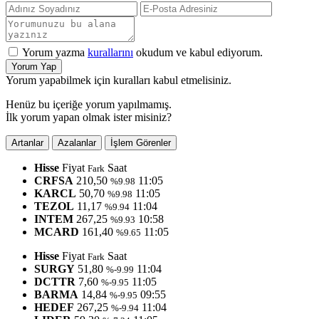
Yorum yazma
kurallarını
okudum ve kabul ediyorum.
Yorum Yap
Yorum yapabilmek için kuralları kabul etmelisiniz.
Henüz bu içeriğe yorum yapılmamış.
İlk yorum yapan olmak ister misiniz?
Artanlar
Azalanlar
İşlem Görenler
Hisse
Fiyat
Saat
Fark
CRFSA
210,50
11:05
%9.98
KARCL
50,70
11:05
%9.98
TEZOL
11,17
11:04
%9.94
INTEM
267,25
10:58
%9.93
MCARD
161,40
11:05
%9.65
Hisse
Fiyat
Saat
Fark
SURGY
51,80
11:04
%-9.99
DCTTR
7,60
11:05
%-9.95
BARMA
14,84
09:55
%-9.95
HEDEF
267,25
11:04
%-9.94