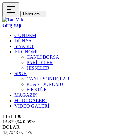
Haber ara...
Giriş Yap
GÜNDEM
DÜNYA
SİYASET
EKONOMİ
CANLI BORSA
PARİTELER
HİSSELER
SPOR
CANLI SONUÇLAR
PUAN DURUMU
FİKSTÜR
MAGAZİN
FOTO GALERİ
VİDEO GALERİ
BIST 100
13.879,94
0,59%
DOLAR
47,7043
0,14%