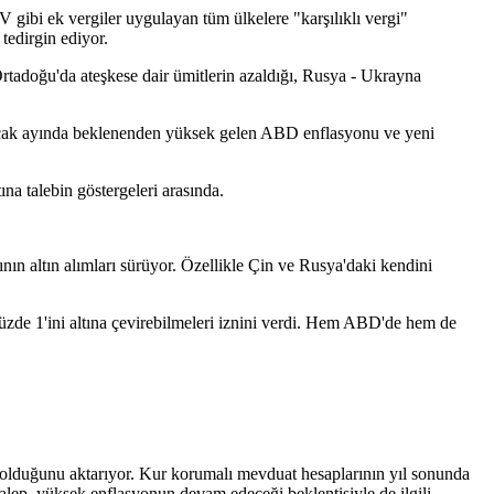
gibi ek vergiler uygulayan tüm ülkelere "karşılıklı vergi"
tedirgin ediyor.
 Ortadoğu'da ateşkese dair ümitlerin azaldığı, Rusya - Ukrayna
 ocak ayında beklenenden yüksek gelen ABD enflasyonu ve yeni
na talebin göstergeleri arasında.
ın altın alımları sürüyor. Özellikle Çin ve Rusya'daki kendini
n yüzde 1'ini altına çevirebilmeleri iznini verdi. Hem ABD'de hem de
de olduğunu aktarıyor. Kur korumalı mevduat hesaplarının yıl sonunda
 talep, yüksek enflasyonun devam edeceği beklentisiyle de ilgili.