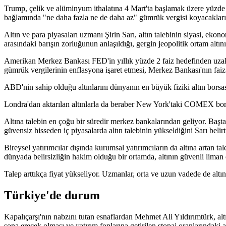
Trump, çelik ve alüminyum ithalatına 4 Mart'ta başlamak üzere yüzde 
bağlamında "ne daha fazla ne de daha az" gümrük vergisi koyacaklarını 
Altın ve para piyasaları uzmanı Şirin Sarı, altın talebinin siyasi, eko
arasındaki barışın zorluğunun anlaşıldığı, gergin jeopolitik ortam altın
Amerikan Merkez Bankası FED'in yıllık yüzde 2 faiz hedefinden uzak
gümrük vergilerinin enflasyona işaret etmesi, Merkez Bankası'nın faiz
ABD'nin sahip olduğu altınlarını dünyanın en büyük fiziki altın borsas
Londra'dan aktarılan altınlarla da beraber New York'taki COMEX borsa
Altına talebin en çoğu bir süredir merkez bankalarından geliyor. Başt
güvensiz hisseden iç piyasalarda altın talebinin yükseldiğini Sarı belirt
Bireysel yatırımcılar dışında kurumsal yatırımcıların da altına artan t
dünyada belirsizliğin hakim olduğu bir ortamda, altının güvenli liman öz
Talep arttıkça fiyat yükseliyor. Uzmanlar, orta ve uzun vadede de altın
Türkiye'de durum
Kapalıçarşı'nın nabzını tutan esnaflardan Mehmet Ali Yıldırımtürk, al
sona erecek olması ve yatırım fonlarına getirilen stopaj oranlarındaki a