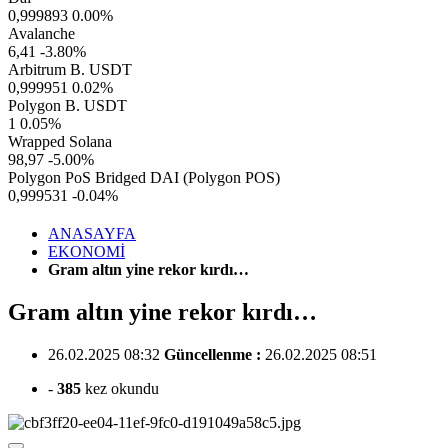
0,999893
0.00%
Avalanche
6,41
-3.80%
Arbitrum B. USDT
0,999951
0.02%
Polygon B. USDT
1
0.05%
Wrapped Solana
98,97
-5.00%
Polygon PoS Bridged DAI (Polygon POS)
0,999531
-0.04%
ANASAYFA
EKONOMİ
Gram altın yine rekor kırdı…
Gram altın yine rekor kırdı…
26.02.2025 08:32
Güncellenme :
26.02.2025 08:51
-
385
kez okundu