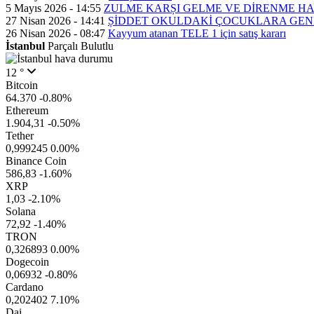
5 Mayıs 2026 - 14:55
ZULME KARȘI GELME VE DİRENME H
27 Nisan 2026 - 14:41
ȘİDDET OKULDAKİ ÇOCUKLARA GEN
26 Nisan 2026 - 08:47
Kayyum atanan TELE 1 için satış kararı
İstanbul
Parçalı Bulutlu
12 °
Bitcoin
64.370
-0.80%
Ethereum
1.904,31
-0.50%
Tether
0,999245
0.00%
Binance Coin
586,83
-1.60%
XRP
1,03
-2.10%
Solana
72,92
-1.40%
TRON
0,326893
0.00%
Dogecoin
0,06932
-0.80%
Cardano
0,202402
7.10%
Dai