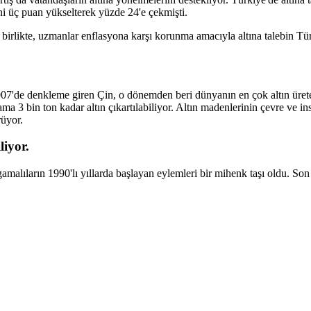
ni üç puan yükselterek yüzde 24'e çekmişti.
birlikte, uzmanlar enflasyona karşı korunma amacıyla altına talebin T
2007'de denkleme giren Çin, o dönemden beri dünyanın en çok altın ür
ama 3 bin ton kadar altın çıkartılabiliyor. Altın madenlerinin çevre ve in
rüyor.
liyor.
malıların 1990'lı yıllarda başlayan eylemleri bir mihenk taşı oldu. Son