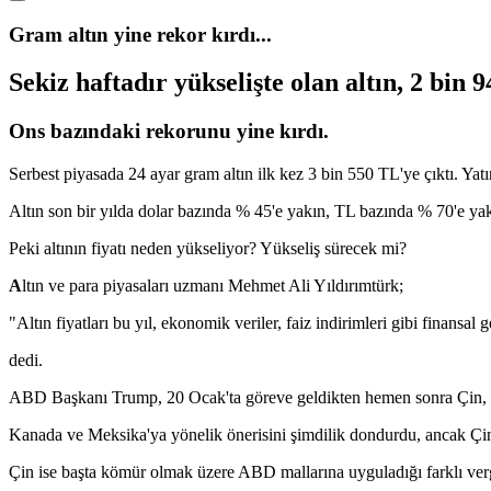
Gram altın yine rekor kırdı...
Sekiz haftadır yükselişte olan altın, 2 bin 
Ons bazındaki rekorunu yine kırdı.
Serbest piyasada 24 ayar gram altın ilk kez 3 bin 550 TL'ye çıktı. Ya
Altın son bir yılda dolar bazında % 45'e yakın, TL bazında % 70'e yakı
Peki altının fiyatı neden yükseliyor? Yükseliş sürecek mi?
A
ltın ve para piyasaları uzmanı Mehmet Ali Yıldırımtürk;
"Altın fiyatları bu yıl, ekonomik veriler, faiz indirimleri gibi finansal 
dedi.
ABD Başkanı Trump, 20 Ocak'ta göreve geldikten hemen sonra Çin, K
Kanada ve Meksika'ya yönelik önerisini şimdilik dondurdu, ancak Çin
Çin ise başta kömür olmak üzere ABD mallarına uyguladığı farklı vergi