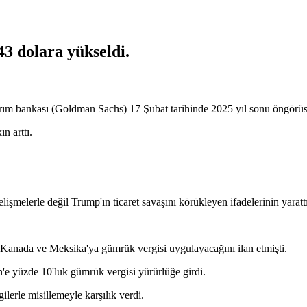
943 dolara yükseldi.
tırım bankası (Goldman Sachs) 17 Şubat tarihinde 2025 yıl sonu öngörüs
n arttı.
gelişmelerle değil Trump'ın ticaret savaşını körükleyen ifadelerinin yaratt
anada ve Meksika'ya gümrük vergisi uygulayacağını ilan etmişti.
'e yüzde 10'luk gümrük vergisi yürürlüğe girdi.
lerle misillemeyle karşılık verdi.