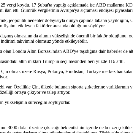
25 vergi koydu. 17 Şubat'ta yaptığı açıklamada ise ABD mallarına KDV 
ilan etti. Gümrük vergilerinin Avrupa'ya sıçraması endişesi piyasaları 
nomik, jeopolitik nedenler dolayısıyla dünya çapında tabana yayıldığını,
ın fiyatını etkileyen faktörler arasında olduğunu söylüyor.
laşmış olmasının da altının yükselişinde önemli bir faktör olduğunu,
 indirimi takvimini olumsuz yönde etkileyebilir.
ı olan Londra Altın Borsası'ndan ABD'ye taşıdığına dair haberler de altı
sındaki altın miktarı Trump'ın seçilmesinden beri yüzde 116 arttı.
a Çin olmak üzere Rusya, Polonya, Hindistan, Türkiye merkez bankaların
iyor.
alebi var. Özellikle Çin, ülkede bulunan sigorta şirketlerine varlıklarını
elliği ortaya çıkıyor ve talep artıyor.
ın yükselişinin süreceğini söylüyorlar.
tının 3000 dolar üzerine çıkacağı beklentisinin içeride de benzer şekil
rtış da vatandaşların altına yönelmelerini destekliyor. Türkiye'de altına