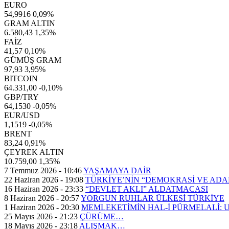
EURO
54,9916
0,09%
GRAM ALTIN
6.580,43
1,35%
FAİZ
41,57
0,10%
GÜMÜŞ GRAM
97,93
3,95%
BITCOIN
64.331,00
-0,10%
GBP/TRY
64,1530
-0,05%
EUR/USD
1,1519
-0,05%
BRENT
83,24
0,91%
ÇEYREK ALTIN
10.759,00
1,35%
7 Temmuz 2026 - 10:46
YAŞAMAYA DAİR
22 Haziran 2026 - 19:08
TÜRKİYE’NİN “DEMOKRASİ VE AD
16 Haziran 2026 - 23:33
“DEVLET AKLI” ALDATMACASI
8 Haziran 2026 - 20:57
YORGUN RUHLAR ÜLKESİ TÜRKİYE
1 Haziran 2026 - 20:30
MEMLEKETİMİN HAL-İ PÜRMELALİ:
25 Mayıs 2026 - 21:23
ÇÜRÜME…
18 Mayıs 2026 - 23:18
ALIŞMAK…