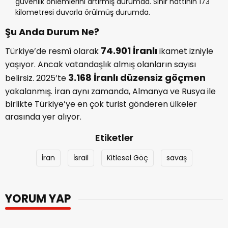
güvenlik önlemlerini artırmış durumda. Sınır hattının 173
kilometresi duvarla örülmüş durumda.
Şu Anda Durum Ne?
74.901 İranlı
Türkiye’de resmî olarak
ikamet izniyle
yaşıyor. Ancak vatandaşlık almış olanların sayısı
3.168 İranlı düzensiz göçmen
belirsiz. 2025’te
yakalanmış. İran aynı zamanda, Almanya ve Rusya ile
birlikte Türkiye’ye en çok turist gönderen ülkeler
arasında yer alıyor.
Etiketler
İran
İsrail
Kitlesel Göç
savaş
YORUM YAP