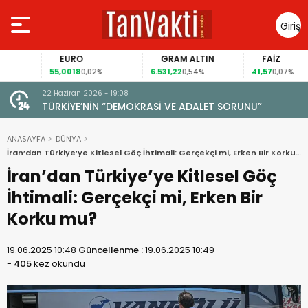
Giriş
Yap
EURO
GRAM ALTIN
FAİZ
55,0018
6.531,22
41,57
0,02%
0,54%
0,07%
22 Haziran 2026 - 19:08
TÜRKİYE’NİN “DEMOKRASİ VE ADALET SORUNU”
ANASAYFA
DÜNYA
İran’dan Türkiye’ye Kitlesel Göç İhtimali: Gerçekçi mi, Erken Bir Korku
mu?
İran’dan Türkiye’ye Kitlesel Göç
İhtimali: Gerçekçi mi, Erken Bir
Korku mu?
19.06.2025 10:48
Güncellenme :
19.06.2025 10:49
-
405
kez okundu