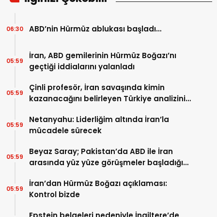
ABD’nin Hürmüz ablukası başladı…
06:30
İran, ABD gemilerinin Hürmüz Boğazı’nı
05:59
geçtiği iddialarını yalanladı
Çinli profesör, İran savaşında kimin
05:59
kazanacağını belirleyen Türkiye analizini
yaptı…
Netanyahu: Liderliğim altında İran’la
05:59
mücadele sürecek
Beyaz Saray; Pakistan’da ABD ile İran
05:59
arasında yüz yüze görüşmeler başladığını
duyurdu…
İran’dan Hürmüz Boğazı açıklaması:
05:59
Kontrol bizde
Epstein belgeleri nedeniyle İngiltere’de