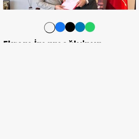
Ekrem İmamoğlu'nun
avukatına tutuklama...
Yolsuzluk suçlamasıyla görevden
uzaklaştırılan İBB Belediye
Başkanı İmamoğlu
'nun avukatı
Mehmet Pehlivan tutuklandı.
19 Haziran'da tekrar ifadeye çağrılan İmamoğlu'nun
avukatı Mehmet Pehlivan, İstanbul Cumhuriyet
Başsavcılığı tarafından Sulh Ceza Hakimliği'ne sevk