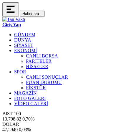
Haber ara...
Giriş Yap
GÜNDEM
DÜNYA
SİYASET
EKONOMİ
CANLI BORSA
PARİTELER
HİSSELER
SPOR
CANLI SONUÇLAR
PUAN DURUMU
FİKSTÜR
MAGAZİN
FOTO GALERİ
VİDEO GALERİ
BIST 100
13.798,82
0,70%
DOLAR
47,5940
0,03%