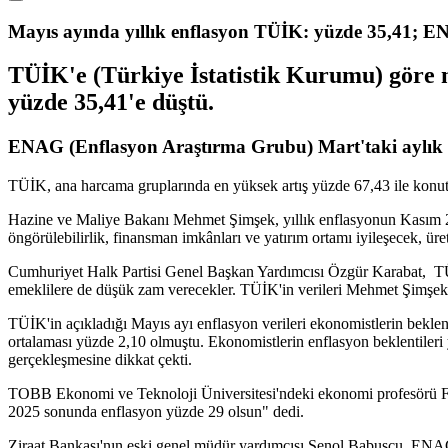
Mayıs ayında yıllık enflasyon TÜİK: yüzde 35,41; E
TÜİK'e (Türkiye İstatistik Kurumu) göre ma
yüzde 35,41'e düştü.
ENAG (Enflasyon Araştırma Grubu) Mart'taki aylık enf
TÜİK, ana harcama gruplarında en yüksek artış yüzde 67,43 ile konutta y
Hazine ve Maliye Bakanı Mehmet Şimşek, yıllık enflasyonun Kasım 20
öngörülebilirlik, finansman imkânları ve yatırım ortamı iyileşecek, üre
Cumhuriyet Halk Partisi Genel Başkan Yardımcısı Özgür Karabat, TÜİ
emeklilere de düşük zam verecekler. TÜİK'in verileri Mehmet Şimşek'in
TÜİK'in açıkladığı Mayıs ayı enflasyon verileri ekonomistlerin beklent
ortalaması yüzde 2,10 olmuştu. Ekonomistlerin enflasyon beklentileri 
gerçekleşmesine dikkat çekti.
TOBB Ekonomi ve Teknoloji Üniversitesi'ndeki ekonomi profesörü Fatih
2025 sonunda enflasyon yüzde 29 olsun" dedi.
Ziraat Bankası'nın eski genel müdür yardımcısı Şenol Babuşcu, ENAG 