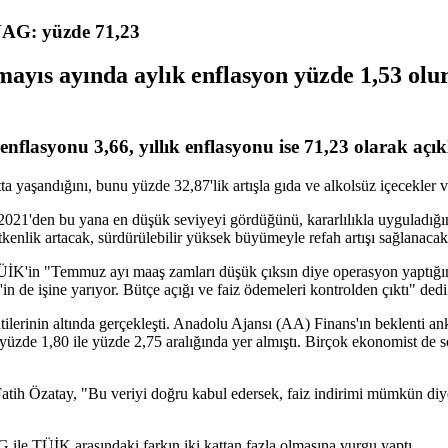
NAG: yüzde 71,23
yıs ayında aylık enflasyon yüzde 1,53 olurk
lasyonu 3,66, yıllık enflasyonu ise 71,23 olarak açık
aşandığını, bunu yüzde 32,87'lik artışla gıda ve alkolsüz içecekler ve yü
21'den bu yana en düşük seviyeyi gördüğünü, kararlılıkla uyguladığım
tkenlik artacak, sürdürülebilir yüksek büyümeyle refah artışı sağlanacak
K'in "Temmuz ayı maaş zamları düşük çıksın diye operasyon yaptığını
 de işine yarıyor. Bütçe açığı ve faiz ödemeleri kontrolden çıktı" dedi
ilerinin altında gerçekleşti. Anadolu Ajansı (AA) Finans'ın beklenti an
yüzde 1,80 ile yüzde 2,75 aralığında yer almıştı. Birçok ekonomist de s
 Özatay, "Bu veriyi doğru kabul edersek, faiz indirimi mümkün diyebil
ile TÜİK arasındaki farkın iki kattan fazla olmasına vurgu yaptı.