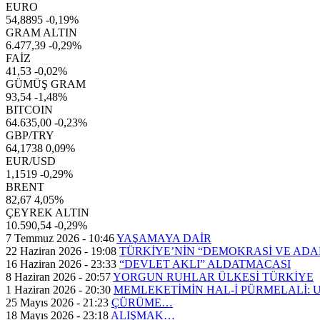
EURO
54,8895
-0,19%
GRAM ALTIN
6.477,39
-0,29%
FAİZ
41,53
-0,02%
GÜMÜŞ GRAM
93,54
-1,48%
BITCOIN
64.635,00
-0,23%
GBP/TRY
64,1738
0,09%
EUR/USD
1,1519
-0,29%
BRENT
82,67
4,05%
ÇEYREK ALTIN
10.590,54
-0,29%
7 Temmuz 2026 - 10:46
YAŞAMAYA DAİR
22 Haziran 2026 - 19:08
TÜRKİYE’NİN “DEMOKRASİ VE AD
16 Haziran 2026 - 23:33
“DEVLET AKLI” ALDATMACASI
8 Haziran 2026 - 20:57
YORGUN RUHLAR ÜLKESİ TÜRKİYE
1 Haziran 2026 - 20:30
MEMLEKETİMİN HAL-İ PÜRMELALİ:
25 Mayıs 2026 - 21:23
ÇÜRÜME…
18 Mayıs 2026 - 23:18
ALIŞMAK…