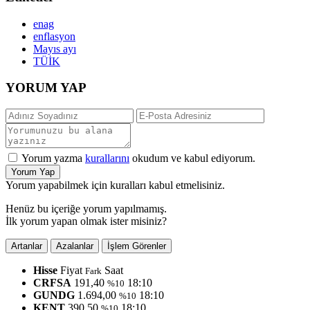
enag
enflasyon
Mayıs ayı
TÜİK
YORUM YAP
Yorum yazma
kurallarını
okudum ve kabul ediyorum.
Yorum Yap
Yorum yapabilmek için kuralları kabul etmelisiniz.
Henüz bu içeriğe yorum yapılmamış.
İlk yorum yapan olmak ister misiniz?
Artanlar
Azalanlar
İşlem Görenler
Hisse
Fiyat
Saat
Fark
CRFSA
191,40
18:10
%10
GUNDG
1.694,00
18:10
%10
KENT
390,50
18:10
%10