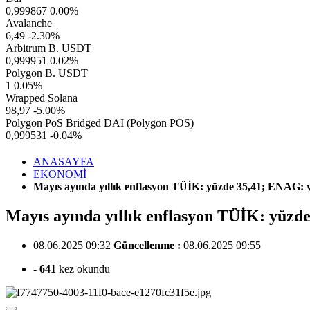
0,999867
0.00%
Avalanche
6,49
-2.30%
Arbitrum B. USDT
0,999951
0.02%
Polygon B. USDT
1
0.05%
Wrapped Solana
98,97
-5.00%
Polygon PoS Bridged DAI (Polygon POS)
0,999531
-0.04%
ANASAYFA
EKONOMİ
Mayıs ayında yıllık enflasyon TÜİK: yüzde 35,41; ENAG: 
Mayıs ayında yıllık enflasyon TÜİK: yüzd
08.06.2025 09:32
Güncellenme :
08.06.2025 09:55
-
641
kez okundu