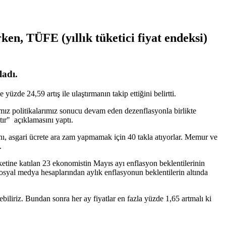
en, TÜFE (yıllık tüketici fiyat endeksi)
ladı.
zde 24,59 artış ile ulaştırmanın takip ettiğini belirtti.
ız politikalarımız sonucu devam eden dezenflasyonla birlikte
tır" açıklamasını yaptı.
, asgari ücrete ara zam yapmamak için 40 takla atıyorlar. Memur ve
.
ketine katılan 23 ekonomistin Mayıs ayı enflasyon beklentilerinin
osyal medya hesaplarından aylık enflasyonun beklentilerin altında
iriz. Bundan sonra her ay fiyatlar en fazla yüzde 1,65 artmalı ki