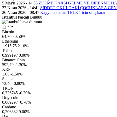
5 Mayıs 2026 - 14:55
ZULME KARȘI GELME VE DİRENME H
27 Nisan 2026 - 14:41
ȘİDDET OKULDAKİ ÇOCUKLARA GEN
26 Nisan 2026 - 08:47
Kayyum atanan TELE 1 için satış kararı
İstanbul
Parçalı Bulutlu
12 °
Bitcoin
64.760
0.50%
Ethereum
1.915,75
2.10%
Tether
0,999197
0.00%
Binance Coin
592,79
-1.30%
XRP
1,05
-1.50%
Solana
73,46
-0.80%
TRON
0,326745
-0.20%
Dogecoin
0,069297
-0.70%
Cardano
0,206882
9.00%
Dai