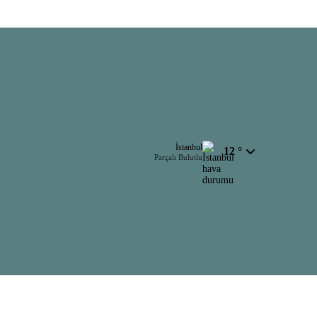
İstanbul
12 °
Parçalı Bulutlu