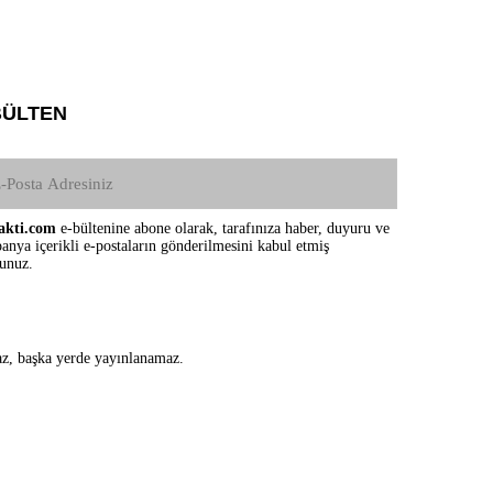
BÜLTEN
akti.com
e-bültenine abone olarak, tarafınıza haber, duyuru ve
nya içerikli e-postaların gönderilmesini kabul etmiş
sunuz.
maz, başka yerde yayınlanamaz.