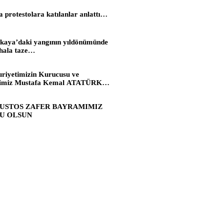
a protestolara katılanlar anlattı…
kaya’daki yangının yıldönümünde
 hala taze…
riyetimizin Kurucusu ve
imiz Mustafa Kemal ATATÜRK´ü,
te intikalinin 87. Yılında saygıyla
uz.
ĞUSTOS ZAFER BAYRAMIMIZ
U OLSUN