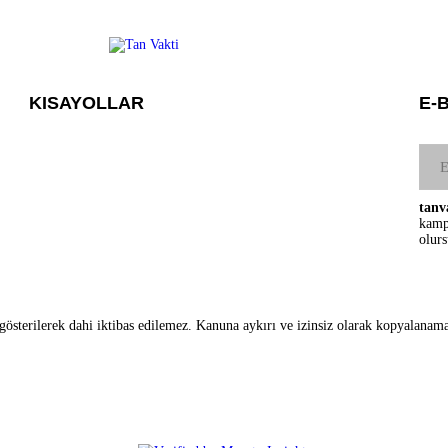
KISAYOLLAR
E-
Menü seçimi yapın. WP-ADMIN → Görünüm → Menüler
sayfasından menü eşleştirmesi yapınız.
tanv
kampa
olur
 gösterilerek dahi iktibas edilemez. Kanuna aykırı ve izinsiz olarak kopyalana