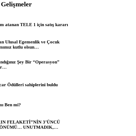
 Gelişmeler
 atanan TELE 1 için satış kararı
an Ulusal Egemenlik ve Çocuk
mımız kutlu olsun…
ndığınız Şey Bir “Operasyon”
ir…
car Ödülleri sahiplerini buldu
mı Ben mi?
IN FELAKETİ”NİN 3’ÜNCÜ
DÖNÜMÜ… UNUTMADIK,
MAYACAĞIZ…