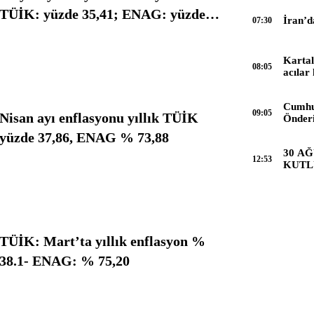
TÜİK: yüzde 35,41; ENAG: yüzde
İran’d
07:30
71,23
Kartal
08:05
acılar
Cumhu
09:05
Nisan ayı enflasyonu yıllık TÜİK
Önder
ebediye
yüzde 37,86, ENAG % 73,88
anıyor
30 A
12:53
KUTL
TÜİK: Mart’ta yıllık enflasyon %
38.1- ENAG: % 75,20