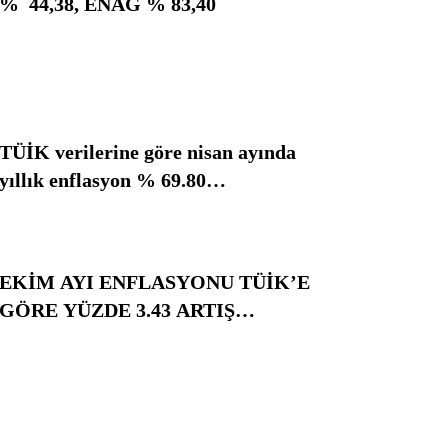
% 44,38, ENAG % 83,40
TÜİK verilerine göre nisan ayında
yıllık enflasyon % 69.80…
EKİM AYI ENFLASYONU TÜİK’E
GÖRE YÜZDE 3.43 ARTIŞ…