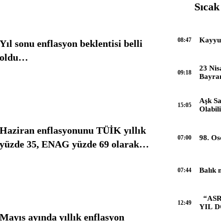
Sıcak
Kayyum
08:47
Yıl sonu enflasyon beklentisi belli
oldu…
23 Nis
09:18
Bayra
Aşk Sa
15:05
Olabil
Haziran enflasyonunu TÜİK yıllık
98. Os
07:00
yüzde 35, ENAG yüzde 69 olarak
açıkladı.
Balık 
07:44
“ASR
12:49
YIL 
UNUT
Mayıs ayında yıllık enflasyon