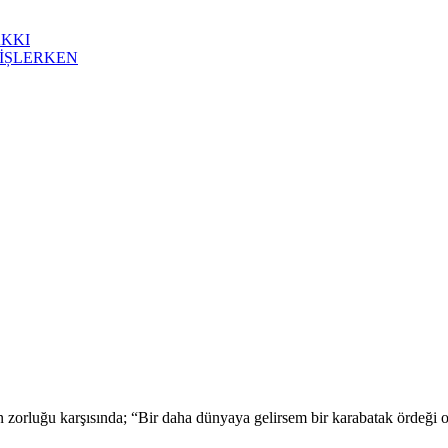
AKKI
İȘLERKEN
zorluğu karşısında; “Bir daha dünyaya gelirsem bir karabatak ördeği ol