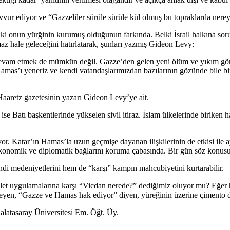
vvur ediyor ve “Gazzeliler sürüle sürüle kül olmuş bu topraklarda nerey
onun yürğinin kurumuş olduğunun farkında. Belki İsrail halkına soruy
maz hale geleceğini hatırlatarak, şunları yazmış Gideon Levy:
devam etmek de mümkün değil. Gazze’den gelen yeni ölüm ve yıkım görüntü
 Hamas’ı yeneriz ve kendi vatandaşlarımızdan bazılarının gözünde bile b
n Haaretz gazetesinin yazarı Gideon Levy’ye ait.
ise Batı başkentlerinde yükselen sivil itiraz. İslam ülkelerinde biriken 
yor. Katar’ın Hamas’la uzun geçmişe dayanan ilişkilerinin de etkisi ile
konomik ve diplomatik bağlarını koruma çabasında. Bir gün söz konusu b
ndi medeniyetlerini hem de “karşı” kampın mahcubiyetini kurtarabilir.
let uygulamalarına karşı “Vicdan nerede?” dediğimiz oluyor mu? Eğer hâl
yen, “Gazze ve Hamas hak ediyor” diyen, yüreğinin üzerine çimento d
alatasaray Üniversitesi Em. Öğt. Üy.