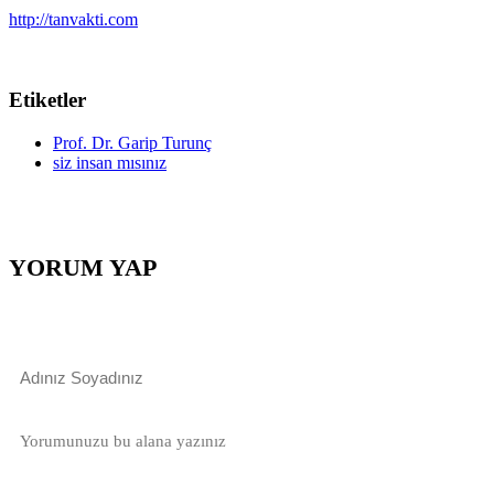
http://tanvakti.com
Etiketler
Prof. Dr. Garip Turunç
siz insan mısınız
YORUM YAP