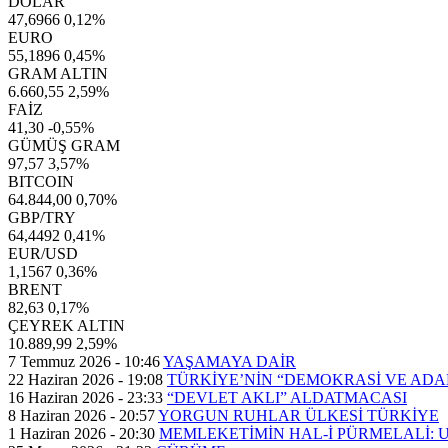
DOLAR
47,6966
0,12%
EURO
55,1896
0,45%
GRAM ALTIN
6.660,55
2,59%
FAİZ
41,30
-0,55%
GÜMÜŞ GRAM
97,57
3,57%
BITCOIN
64.844,00
0,70%
GBP/TRY
64,4492
0,41%
EUR/USD
1,1567
0,36%
BRENT
82,63
0,17%
ÇEYREK ALTIN
10.889,99
2,59%
7 Temmuz 2026 - 10:46
YAŞAMAYA DAİR
22 Haziran 2026 - 19:08
TÜRKİYE’NİN “DEMOKRASİ VE AD
16 Haziran 2026 - 23:33
“DEVLET AKLI” ALDATMACASI
8 Haziran 2026 - 20:57
YORGUN RUHLAR ÜLKESİ TÜRKİYE
1 Haziran 2026 - 20:30
MEMLEKETİMİN HAL-İ PÜRMELALİ: