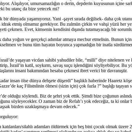
ılıyor. Alışılıyor, umursamazlığın o derin, depderin kuyusunun içine sa
eki bu utanç da bize yetecek mi?
r dünyada yaşamıyoruz. Yani -şayet sırada değilsek- daha çok utanırız
 idrak etmiş olmamız gerekiyor. Bu zulmün çirkin ve vahşi yüzü her yerd
iyeti çekmen. Evet, kimsenin kendisini dışında tutamayacağı bir sorumlu
k daha yoğun ve gerçekçi adımlar atmaya mecbur etmelisin. Bunun için 
ükseltmen ve bunu tüm hayatın boyunca yapmadığın bir inatla sürdürme
rail’de yaşayan vicdan sahibi yahudiler bile, “milli” diye nitelenen ve
irip, İsrail’in katil, soykırm, savaş suçu işlendiğini söyliyebiliyor. Bu
larını insani bakımından hesaba çekmesi ibret verici bir davranıştir.
 insan ölse dünya dehşete düşerdi” başlıklı haberinde Haaretz köşe y
ze’de kaç Filistnlinin ölmesi (sizin için) çok fazla ?” başlığı taşıyan s
’de olduğu söylendi. Biz de şehri yok ettik. Șimdi bize çoğunun aslı
lduğunu söyleyecekler. O zaman biz de Refah’ı yok edeceğiz, ta ki onlar 
aklaşsak bizden uzaklaşmaya devam edecek.”
orguluyor:
 katılanları/silahlı adamları öldürmek için beş bini çocuk olmak üzere 2
ktiği kadar’ yanıtının verilmesi olağandır ve açıkça ahlak dışı ve kabul