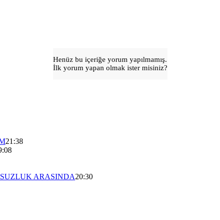
Henüz bu içeriğe yorum yapılmamış.
İlk yorum yapan olmak ister misiniz?
EM
21:38
9:08
TSUZLUK ARASINDA
20:30