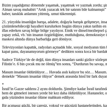
Bizim yaşadığımız dönemde yaşamak, yaşatmak ve yazmak zordu; şimdi d
Alman savaş muhabiri “Artık yazacak tek bir satırım bile kalmamıştı” not
haber, tanıklık anlamını yitirmiş, umut tükenmişti.
21. yüzyılda insanlığın barışa, adalete, doğayla barışık gelişmeye, ins
çözümlenebileceği hayalleri kurulurken bugün dünya yakın tarihin en k
iflas ederken savaş bölge bölge yayılıyor. Etnik ve dinsel/mezhepsel ç
yapay zekâ, vb.’nin insanın özgürlüğüne, mutluluğuna, demokrasiye i
maskesi altında dünya barbarlığa geri dönüyor.
Televizyonları kapattık, radyoları açmadık bile, sosyal medyanın tüm 
kapat şunu, dayanamıyorum görmeye” dedikten sonra koca bir bardak
Sadece Türkiye’de de değil, tüm dünya insanları sanki gizlice sözleş
Filistin’e. 6 bin çocuk mu ne ölmüş”ten sonra, “Durdurun bu savaşı, 
Masum insanlar öldürülüyor… Havada asılı kalıyor bu söz… Masum… 
demekle “Masum insanlar ölüyor” demek arasında hissî bir fark duyam
*
İsrail’in Gazze saldırısı 2 ayını doldurdu. Şimdiye kadar İsrail tarafın
hem de gitmeleri istenen yerde bir kez daha öldürülüyor. Hastaneler, oku
gıda yüzünden insanlar ölüme mahkum ediliyor.
Bir acımasız güçlü, bir çaresiz, yoksul ve güçsüzü hastanelerinden, 