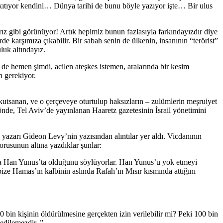
rkıtıyor kendini… Dünya tarihi de bunu böyle yazıyor işte… Bir ulus
 gibi görünüyor! Artık hepimiz bunun fazlasıyla farkındayızdır diye
e karşımıza çıkabilir. Bir sabah senin de ülkenin, insanının “terörist”
luk altındayız.
de hemen şimdi, acilen ateşkes istemen, aralarında bir kesim
n gerekiyor.
 kutsanan, ve o çerçeveye oturtulup haksızların – zulümlerin meşruiyet
 yönde, Tel Aviv’de yayınlanan Haaretz gazetesinin İsrail yönetimini
azarı Gideon Levy’nin yazısından alıntılar yer aldı. Vicdanının
orusunun altına yazdıklar şunlar:
nda Han Yunus’ta olduğunu söylüyorlar. Han Yunus’u yok etmeyi
bize Hamas’ın kalbinin aslında Rafah’ın Mısır kısmında attığını
0 bin kişinin öldürülmesine gerçekten izin verilebilir mi? Peki 100 bin
 edilemezdir. ”