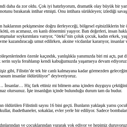
aha da zor oldu. Çok iyi hatırlıyorum, dramatik olay büyük bir yankı 
unu bırakarak intihar etmişti. Onu intihara sürükleyen; izlediği savaşları
an haklarının pekişmesine doğru ilerleyeceği, bölgesel eşitsizliklerin bi
ötü, en acımasız, en kanlı dönemini yaşıyor. Batı değerleri, insan hakl
atışmalar soykırımlara varıyor, “öteki”nin çoluk çocuk, kadın erkek, yaşl
vme kazandıracağı umut edilirken, aksine vicdanlar kararıyor, insanla
bileşenlerinden özenle kaçındık, yanlışlıkla yanımızda biri mi açtı, p
 serin suyla ferahlanıp kendi kabuğumuzda yaşamıeya devam ediyoruz
mişiz gibi, Filistin’de tek bir canlı kalmayana kadar görmezden gelece
masum insanlar öldürülüyor” deyiveriyoruz.
İnsanlar… Hiç fark ettiniz mi bilmem ama içinden duyguyu çektiğiniz
az olursunuz. İşte insanlığın içinde bulunduğu durum tam da budur.
dan öldürülen Filistinli sayısı 16 bini geçti. Bunların yaklaşık yarısı çoc
llar, ibadethaneler, sokaklar, evler yerle bir ediliyor. Sadece bombalar 
kadınlarından ve çocuklarından vurarak yok ediyor ve hepimiz duruyoru