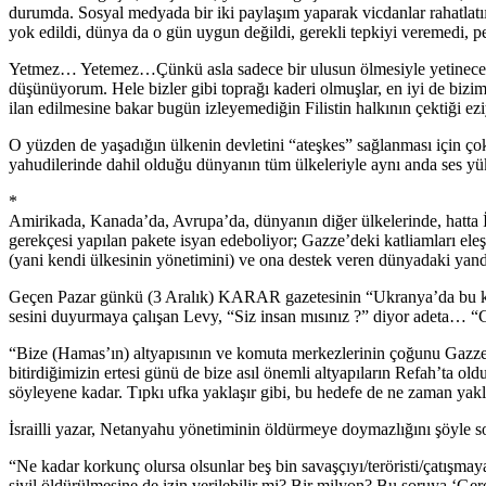
durumda. Sosyal medyada bir iki paylaşım yaparak vicdanlar rahatlatı
yok edildi, dünya da o gün uygun değildi, gerekli tepkiyi veremedi, p
Yetmez… Yetemez…Çünkü asla sadece bir ulusun ölmesiyle yetinecek bi
düşünüyorum. Hele bizler gibi toprağı kaderi olmuşlar, en iyi de bizim
ilan edilmesine bakar bugün izleyemediğin Filistin halkının çektiği ez
O yüzden de yaşadığın ülkenin devletini “ateşkes” sağlanması için ço
yahudilerinde dahil olduğu dünyanın tüm ülkeleriyle aynı anda ses y
*
Amirikada, Kanada’da, Avrupa’da, dünyanın diğer ülkelerinde, hatta İs
gerekçesi yapılan pakete isyan edeboliyor; Gazze’deki katliamları eleşt
(yani kendi ülkesinin yönetimini) ve ona destek veren dünyadaki yandaş
Geçen Pazar günkü (3 Aralık) KARAR gazetesinin “Ukranya’da bu kadar
sesini duyurmaya çalışan Levy, “Siz insan mısınız ?” diyor adeta… “Gaz
“Bize (Hamas’ın) altyapısının ve komuta merkezlerinin çoğunu Gazze
bitirdiğimizin ertesi günü de bize asıl önemli altyapıların Refah’ta o
söyleyene kadar. Tıpkı ufka yaklaşır gibi, bu hedefe de ne zaman y
İsrailli yazar, Netanyahu yönetiminin öldürmeye doymazlığını şöyle s
“Ne kadar korkunç olursa olsunlar beş bin savaşçıyı/teröristi/çatışmaya
sivil öldürülmesine de izin verilebilir mi? Bir milyon? Bu soruya ‘Gere