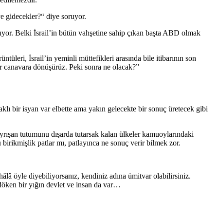
e gidecekler?“ diye soruyor.
or. Belki İsrail’in bütün vahşetine sahip çıkan başta ABD olmak
leri, İsrail’in yeminli müttefikleri arasında bile itibarının son
ir canavara dönüşürüz. Peki sonra ne olacak?”
haklı bir isyan var elbette ama yakın gelecekte bir sonuç üretecek gibi
 ayrışan tutumunu dışarda tutarsak kalan ülkeler kamuoylarındaki
irikmişlik patlar mı, patlayınca ne sonuç verir bilmek zor.
â öyle diyebiliyorsanız, kendiniz adına ümitvar olabilirsiniz.
öken bir yığın devlet ve insan da var…