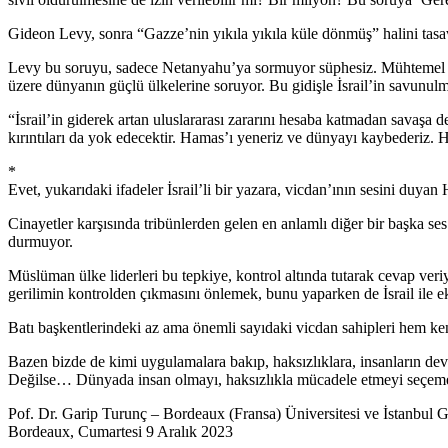
Gideon Levy, sonra “Gazze’nin yıkıla yıkıla küle dönmüş” halini tasa
Levy bu soruyu, sadece Netanyahu’ya sormuyor süphesiz. Mühtemel ki 
üzere dünyanın güçlü ülkelerine soruyor. Bu gidişle İsrail’in savunul
“İsrail’in giderek artan uluslararası zararını hesaba katmadan savaşa 
kırıntıları da yok edecektir. Hamas’ı yeneriz ve dünyayı kaybederiz.
*
Evet, yukarıdaki ifadeler İsrail’li bir yazara, vicdan’ının sesini duya
Cinayetler karşısında tribünlerden gelen en anlamlı diğer bir başka ses 
durmuyor.
Müslüman ülke liderleri bu tepkiye, kontrol altında tutarak cevap veri
gerilimin kontrolden çıkmasını önlemek, bunu yaparken de İsrail ile e
Batı başkentlerindeki az ama önemli sayıdaki vicdan sahipleri hem ke
Bazen bizde de kimi uygulamalara bakıp, haksızlıklara, insanların dev
Değilse… Dünyada insan olmayı, haksızlıkla mücadele etmeyi seçeme
Pof. Dr. Garip Turunç – Bordeaux (Fransa) Üniversitesi ve İstanbul G
Bordeaux, Cumartesi 9 Aralık 2023