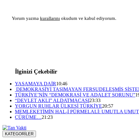
Yorum yazma
kurallarını
okudum ve kabul ediyorum.
İlginizi Çekebilir
YAŞAMAYA DAİR
10:46
DEMOKRASİYİ TAŞIMAYAN FERSUDELEŞMİŞ SİST
TÜRKİYE’NİN “DEMOKRASİ VE ADALET SORUNU”
1
“DEVLET AKLI” ALDATMACASI
23:33
YORGUN RUHLAR ÜLKESİ TÜRKİYE
20:57
MEMLEKETİMİN HAL-İ PÜRMELALİ: UMUTLA UMU
ÇÜRÜME…
21:23
KATEGORİLER