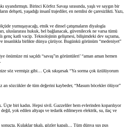
uyandırmıştı. Birinci Körfez Savaşı sırasında, yaşlı ve saygın bir
n dehşeti, yaşadığı insanî trajediler, en nemlisi de çaresizlikti. Yazı,
r ölçüde yumuşayacağı, etnik ve dinsel çatışmaların diyalogla
arı, uluslararası hukuk, bel bağlanacak, güvenilecek ne varsa tümü
ı genç katli vacip. Teknolojinin gelişmesi, bilişimdeki dev sıçrama,
r ve insanlıkla birlikte dünya çürüyor. Bugünkü görünüm “medeniyet”
at diye önümüze mi saçıldı “savaş”ın görüntüleri’ “aman aman hemen
.
ğimize söz vermişiz gibi… Çok sıkışırsak “Ya sorma çok üzülüyorum
 an sözcükler de tüm değerini kaybeder, “Masum böcekler ölüyor”
uk. Üçte biri kadın. Hepsi sivil. Gazzeliler hem evlerinden koparılıyor
değil, yok edilen altyapı ve tedarik edilmeyen elektrik, su, ilaç ve
z sonuçta. Kulaklar tıkalı, gözler kapalı… Tüm dünya sus pus