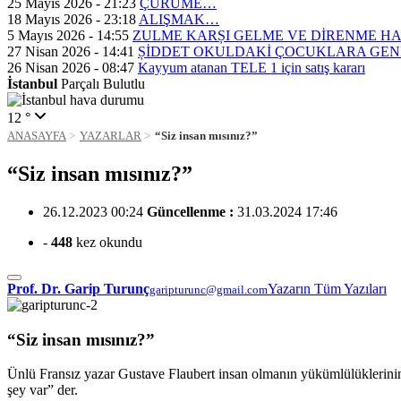
25 Mayıs 2026 - 21:23
ÇÜRÜME…
18 Mayıs 2026 - 23:18
ALIŞMAK…
5 Mayıs 2026 - 14:55
ZULME KARȘI GELME VE DİRENME H
27 Nisan 2026 - 14:41
ȘİDDET OKULDAKİ ÇOCUKLARA GEN
26 Nisan 2026 - 08:47
Kayyum atanan TELE 1 için satış kararı
İstanbul
Parçalı Bulutlu
12 °
ANASAYFA
YAZARLAR
“Siz insan mısınız?”
“Siz insan mısınız?”
26.12.2023 00:24
Güncellenme :
31.03.2024 17:46
-
448
kez okundu
Prof. Dr. Garip Turunç
Yazarın Tüm Yazıları
garipturunc@gmail.com
“Siz insan mısınız?”
Ünlü Fransız yazar Gustave Flaubert insan olmanın yükümlülüklerinin 
şey var” der.