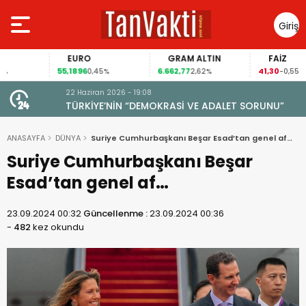
Giriş
Yap
EURO
GRAM ALTIN
FAİZ
55,1896
6.662,77
41,30
0,45%
2,62%
-0,55%
22 Haziran 2026 - 19:08
TÜRKİYE’NİN “DEMOKRASİ VE ADALET SORUNU”
ANASAYFA
DÜNYA
Suriye Cumhurbaşkanı Beşar Esad’tan genel af…
Suriye Cumhurbaşkanı Beşar
Esad’tan genel af…
23.09.2024 00:32
Güncellenme :
23.09.2024 00:36
-
482
kez okundu