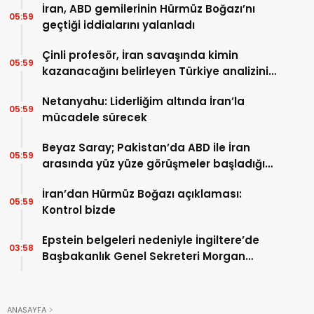
İran, ABD gemilerinin Hürmüz Boğazı’nı
05:59
geçtiği iddialarını yalanladı
Çinli profesör, İran savaşında kimin
05:59
kazanacağını belirleyen Türkiye analizini
yaptı…
Netanyahu: Liderliğim altında İran’la
05:59
mücadele sürecek
Beyaz Saray; Pakistan’da ABD ile İran
05:59
arasında yüz yüze görüşmeler başladığını
duyurdu…
İran’dan Hürmüz Boğazı açıklaması:
05:59
Kontrol bizde
Epstein belgeleri nedeniyle İngiltere’de
03:58
Başbakanlık Genel Sekreteri Morgan
McSweeney’den istifa…
ANASAYFA