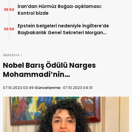
duyurdu…
İran’dan Hürmüz Boğazı açıklaması:
05:59
Kontrol bizde
Epstein belgeleri nedeniyle İngiltere’de
03:58
Başbakanlık Genel Sekreteri Morgan
McSweeney’den istifa…
ANASAYFA
Nobel Barış Ödülü Narges
Mohammadi’nin…
07.10.2023 03:49
Güncellenme :
07.10.2023 04:01