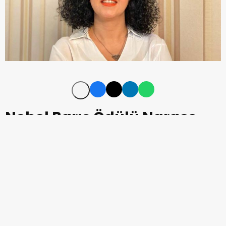
Nobel Barış Ödülü Narges
Mohammadi'nin...
Nobel Barış Ödülü İranlı kadın hakları
savunucusu Narges Mohammadi'ye verildi.
Bu yılki barış ödülünün, kadınlara yönelik baskıya karşı
İran’da mücadelesi ve insan hakları ve özgürlüklerinin