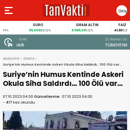
Giriş
Yap
EURO
GRAM ALTIN
FAİZ
55,0092
6.565,09
41,53
0,12%
1,12%
0,00%
22 Haziran 2026 - 19:08
TÜRKİYE’NİN “DEMOKRASİ VE ADALET SORUNU”
ANASAYFA
DÜNYA
Suriye’nin Humus Kentinde Askeri Okula Siha Saldırdı… 100 Ölü var…
Suriye’nin Humus Kentinde Askeri
Okula Siha Saldırdı… 100 Ölü var…
07.10.2023 04:00
Güncellenme :
07.10.2023 04:00
-
417
kez okundu