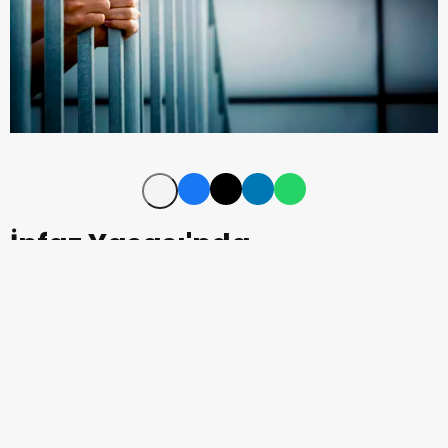
İnfaz Yasası'nda
sadeleştirme ve eşitlik
Adalet Bakanlığı'nın üzerinde
çalıştığı 10. Yargı Paketi
önümüzdeki günlerde Meclis
gündemine gelecek.