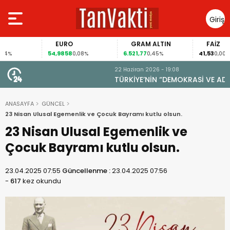
Giriş
Yap
EURO
GRAM ALTIN
FAİZ
54,9858
6.521,77
41,53
0,08%
0,45%
0,00%
22 Haziran 2026 - 19:08
TÜRKİYE’NİN “DEMOKRASİ VE ADALET SORUNU”
ANASAYFA
GÜNCEL
23 Nisan Ulusal Egemenlik ve Çocuk Bayramı kutlu olsun.
23 Nisan Ulusal Egemenlik ve
Çocuk Bayramı kutlu olsun.
23.04.2025 07:55
Güncellenme :
23.04.2025 07:56
-
617
kez okundu