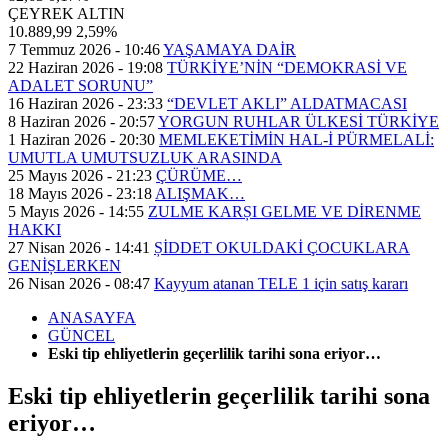
ÇEYREK ALTIN
10.889,99
2,59%
7 Temmuz 2026 - 10:46
YAŞAMAYA DAİR
22 Haziran 2026 - 19:08
TÜRKİYE’NİN “DEMOKRASİ VE
ADALET SORUNU”
16 Haziran 2026 - 23:33
“DEVLET AKLI” ALDATMACASI
8 Haziran 2026 - 20:57
YORGUN RUHLAR ÜLKESİ TÜRKİYE
1 Haziran 2026 - 20:30
MEMLEKETİMİN HAL-İ PÜRMELALİ:
UMUTLA UMUTSUZLUK ARASINDA
25 Mayıs 2026 - 21:23
ÇÜRÜME…
18 Mayıs 2026 - 23:18
ALIŞMAK…
5 Mayıs 2026 - 14:55
ZULME KARȘI GELME VE DİRENME
HAKKI
27 Nisan 2026 - 14:41
ȘİDDET OKULDAKİ ÇOCUKLARA
GENİȘLERKEN
26 Nisan 2026 - 08:47
Kayyum atanan TELE 1 için satış kararı
ANASAYFA
GÜNCEL
Eski tip ehliyetlerin geçerlilik tarihi sona eriyor…
Eski tip ehliyetlerin geçerlilik tarihi sona
eriyor…