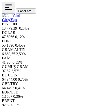
Haber ara...
Giriş Yap
BIST 100
13.779,39
-0,14%
DOLAR
47,6966
0,12%
EURO
55,1896
0,45%
GRAM ALTIN
6.660,55
2,59%
FAİZ
41,30
-0,55%
GÜMÜŞ GRAM
97,57
3,57%
BITCOIN
64.844,00
0,70%
GBP/TRY
64,4492
0,41%
EUR/USD
1,1567
0,36%
BRENT
82,63
0,17%