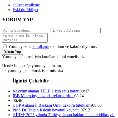
ehliyet yenileme
Eski tip Ehliyet
YORUM YAP
Yorum yazma
kurallarını
okudum ve kabul ediyorum.
Yorum Yap
Yorum yapabilmek için kuralları kabul etmelisiniz.
Henüz bu içeriğe yorum yapılmamış.
İlk yorum yapan olmak ister misiniz?
İlginizi Çekebilir
Kayyum atanan TELE 1 için satış kararı
08:47
İBB Metro inşa hızında rekor kırdı…
08:24
06:46
CHP Ankara İl Başkanı Ümit Erkol’a tutuklama
08:08
Prof. Dr. Yalçın Küçük hayatını kaybetti.
07:12
AİHM; 2025 yılında Türkiye, insan hakları ihlalleri iddiasıyla