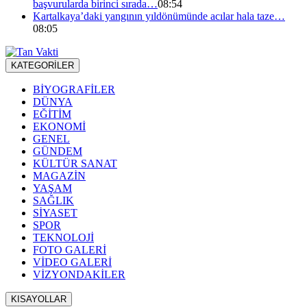
başvurularda birinci sırada…
08:54
Kartalkaya’daki yangının yıldönümünde acılar hala taze…
08:05
KATEGORİLER
BİYOGRAFİLER
DÜNYA
EĞİTİM
EKONOMİ
GENEL
GÜNDEM
KÜLTÜR SANAT
MAGAZİN
YAŞAM
SAĞLIK
SİYASET
SPOR
TEKNOLOJİ
FOTO GALERİ
VİDEO GALERİ
VİZYONDAKİLER
KISAYOLLAR