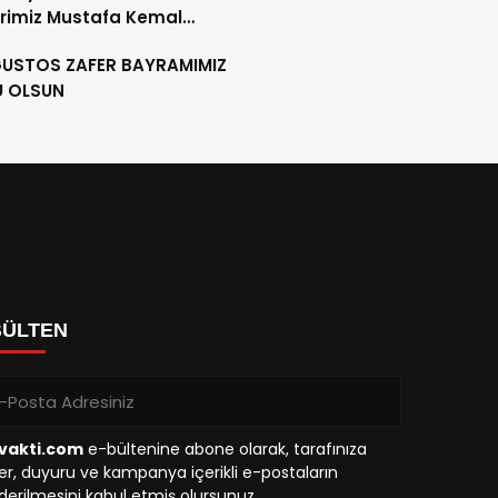
rimiz Mustafa Kemal
RK´ü, ebediyete intikalinin
ĞUSTOS ZAFER BAYRAMIMIZ
ılında saygıyla anıyoruz.
U OLSUN
BÜLTEN
vakti.com
e-bültenine abone olarak, tarafınıza
r, duyuru ve kampanya içerikli e-postaların
erilmesini kabul etmiş olursunuz.