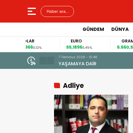
Haber ara...
GÜNDEM
DÜNYA
DOLAR
EURO
GRAM ALT
47,6966
55,1896
6.660,55
0,12%
0,45%
2,59
Adliye