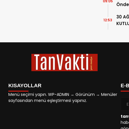
09:05
Önde
ATATÜ
30 A
87. Y
12:53
KUTL
KISAYOLLAR
E-
Menü seçimi yapın. WP-ADMIN → Görünüm → Menüler
sayfasından menü eşleştirmesi yapınız.
tan
habe
gönd