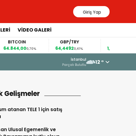
Giriş Yap
LERİ
VİDEO GALERİ
ITCOIN
GBP/TRY
EUR/USD
.844,00
64,4492
1,1567
0,70%
0,41%
0,36%
İstanbul
12 °
LET SORUNU”
Parçalı Bulutlu
k Gelişmeler
m atanan TELE 1 için satış
ı
san Ulusal Egemenlik ve