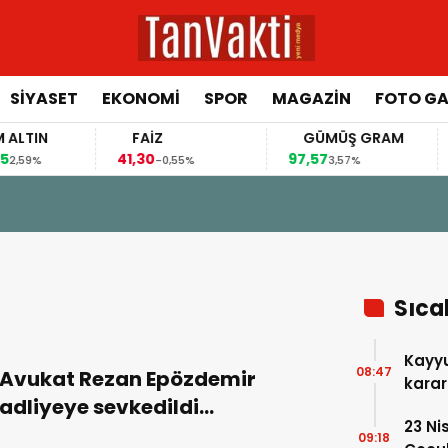
SİYASET
EKONOMİ
SPOR
MAGAZİN
FOTO GA
IN
FAİZ
GÜMÜŞ GRAM
B
41,30
97,57
64
%
-0,55%
3,57%
22 Haziran 2026 - 19:08
TÜRKİYE’NİN “DEMOKRASİ VE ADA
Sıca
Kayyu
08:47
Avukat Rezan Epözdemir
karar
adliyeye sevkedildi…
23 Ni
09:18