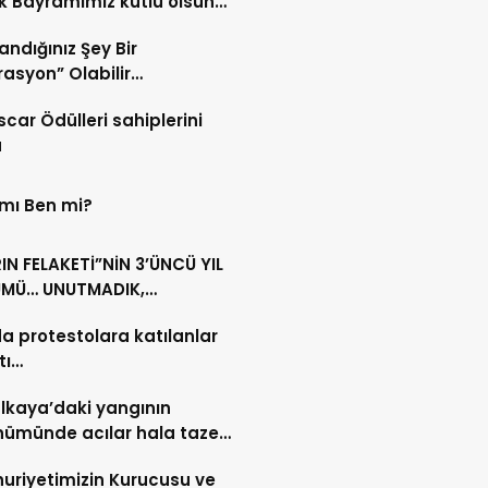
 Bayramımız kutlu olsun…
andığınız Şey Bir
asyon” Olabilir…
scar Ödülleri sahiplerini
u
 mı Ben mi?
N FELAKETİ”NİN 3’ÜNCÜ YIL
MÜ… UNUTMADIK,
MAYACAĞIZ…
da protestolara katılanlar
tı…
lkaya’daki yangının
nümünde acılar hala taze…
riyetimizin Kurucusu ve