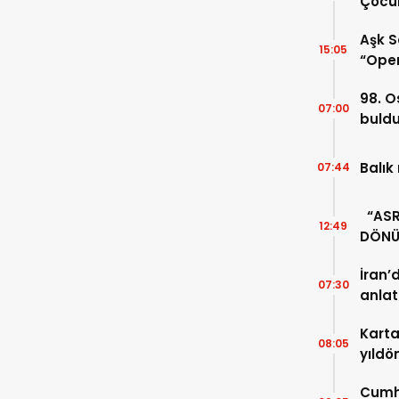
Çocuk
Aşk S
15:05
“Oper
98. O
07:00
buld
Balık
07:44
“ASRI
12:49
DÖNÜ
UNUT
İran’
07:30
anlat
Karta
08:05
yıldö
Cumhu