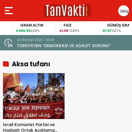
Giriş
Yap
GRAM ALTIN
FAİZ
GÜMÜŞ GRAM
6.660,55
41,30
97,57
2,59%
-0,55%
3,57%
22 Haziran 2026 - 19:08
TÜRKİYE’NİN “DEMOKRASİ VE ADALET SORUNU”
Aksa tufanı
İsrail Komünist Partisi ve
Hadash Ortak Açıklama