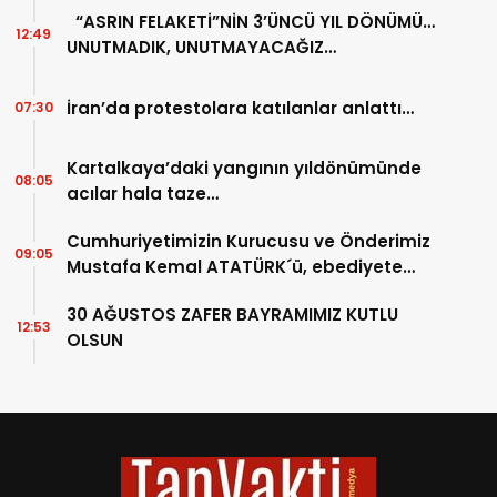
“ASRIN FELAKETİ”NİN 3’ÜNCÜ YIL DÖNÜMÜ…
12:49
UNUTMADIK, UNUTMAYACAĞIZ…
İran’da protestolara katılanlar anlattı…
07:30
Kartalkaya’daki yangının yıldönümünde
08:05
acılar hala taze…
Cumhuriyetimizin Kurucusu ve Önderimiz
09:05
Mustafa Kemal ATATÜRK´ü, ebediyete
intikalinin 87. Yılında saygıyla anıyoruz.
30 AĞUSTOS ZAFER BAYRAMIMIZ KUTLU
12:53
OLSUN