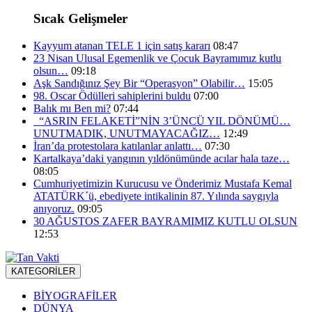
Sıcak Gelişmeler
Kayyum atanan TELE 1 için satış kararı
08:47
23 Nisan Ulusal Egemenlik ve Çocuk Bayramımız kutlu
olsun…
09:18
Aşk Sandığınız Şey Bir “Operasyon” Olabilir…
15:05
98. Oscar Ödülleri sahiplerini buldu
07:00
Balık mı Ben mi?
07:44
“ASRIN FELAKETİ”NİN 3’ÜNCÜ YIL DÖNÜMÜ…
UNUTMADIK, UNUTMAYACAĞIZ…
12:49
İran’da protestolara katılanlar anlattı…
07:30
Kartalkaya’daki yangının yıldönümünde acılar hala taze…
08:05
Cumhuriyetimizin Kurucusu ve Önderimiz Mustafa Kemal
ATATÜRK´ü, ebediyete intikalinin 87. Yılında saygıyla
anıyoruz.
09:05
30 AĞUSTOS ZAFER BAYRAMIMIZ KUTLU OLSUN
12:53
KATEGORİLER
BİYOGRAFİLER
DÜNYA