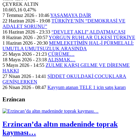
ÇEYREK ALTIN
10.665,16
0,47%
7 Temmuz 2026 - 10:46
YAŞAMAYA DAİR
22 Haziran 2026 - 19:08
TÜRKİYE’NİN “DEMOKRASİ VE
ADALET SORUNU”
16 Haziran 2026 - 23:33
“DEVLET AKLI” ALDATMACASI
8 Haziran 2026 - 20:57
YORGUN RUHLAR ÜLKESİ TÜRKİYE
1 Haziran 2026 - 20:30
MEMLEKETİMİN HAL-İ PÜRMELALİ:
UMUTLA UMUTSUZLUK ARASINDA
25 Mayıs 2026 - 21:23
ÇÜRÜME…
18 Mayıs 2026 - 23:18
ALIŞMAK…
5 Mayıs 2026 - 14:55
ZULME KARȘI GELME VE DİRENME
HAKKI
27 Nisan 2026 - 14:41
ȘİDDET OKULDAKİ ÇOCUKLARA
GENİȘLERKEN
26 Nisan 2026 - 08:47
Kayyum atanan TELE 1 için satış kararı
Erzincan
Erzincan’da altın madeninde toprak
kayması…