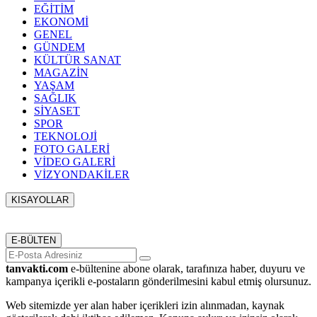
EĞİTİM
EKONOMİ
GENEL
GÜNDEM
KÜLTÜR SANAT
MAGAZİN
YAŞAM
SAĞLIK
SİYASET
SPOR
TEKNOLOJİ
FOTO GALERİ
VİDEO GALERİ
VİZYONDAKİLER
KISAYOLLAR
Menü seçimi yapın. WP-ADMIN → Görünüm → Menüler
sayfasından menü eşleştirmesi yapınız.
E-BÜLTEN
tanvakti.com
e-bültenine abone olarak, tarafınıza haber, duyuru ve
kampanya içerikli e-postaların gönderilmesini kabul etmiş olursunuz.
Web sitemizde yer alan haber içerikleri izin alınmadan, kaynak