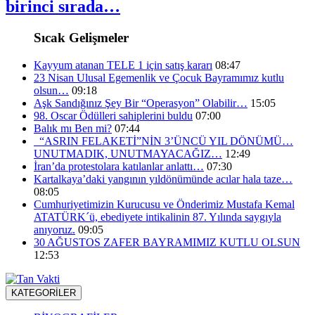
birinci sırada…
Sıcak Gelişmeler
Kayyum atanan TELE 1 için satış kararı
08:47
23 Nisan Ulusal Egemenlik ve Çocuk Bayramımız kutlu
olsun…
09:18
Aşk Sandığınız Şey Bir “Operasyon” Olabilir…
15:05
98. Oscar Ödülleri sahiplerini buldu
07:00
Balık mı Ben mi?
07:44
“ASRIN FELAKETİ”NİN 3’ÜNCÜ YIL DÖNÜMÜ…
UNUTMADIK, UNUTMAYACAĞIZ…
12:49
İran’da protestolara katılanlar anlattı…
07:30
Kartalkaya’daki yangının yıldönümünde acılar hala taze…
08:05
Cumhuriyetimizin Kurucusu ve Önderimiz Mustafa Kemal
ATATÜRK´ü, ebediyete intikalinin 87. Yılında saygıyla
anıyoruz.
09:05
30 AĞUSTOS ZAFER BAYRAMIMIZ KUTLU OLSUN
12:53
KATEGORİLER