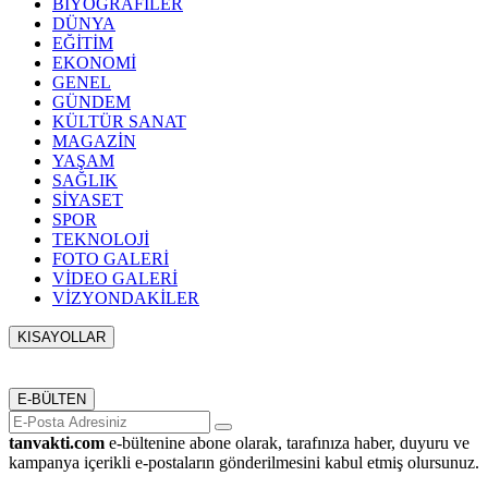
BİYOGRAFİLER
DÜNYA
EĞİTİM
EKONOMİ
GENEL
GÜNDEM
KÜLTÜR SANAT
MAGAZİN
YAŞAM
SAĞLIK
SİYASET
SPOR
TEKNOLOJİ
FOTO GALERİ
VİDEO GALERİ
VİZYONDAKİLER
KISAYOLLAR
Menü seçimi yapın. WP-ADMIN → Görünüm → Menüler
sayfasından menü eşleştirmesi yapınız.
E-BÜLTEN
tanvakti.com
e-bültenine abone olarak, tarafınıza haber, duyuru ve
kampanya içerikli e-postaların gönderilmesini kabul etmiş olursunuz.