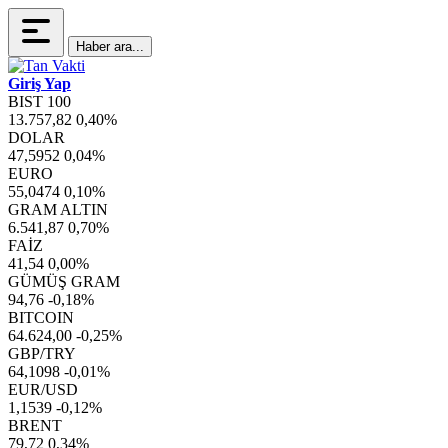
Haber ara...
Giriş Yap
BIST 100
13.757,82
0,40%
DOLAR
47,5952
0,04%
EURO
55,0474
0,10%
GRAM ALTIN
6.541,87
0,70%
FAİZ
41,54
0,00%
GÜMÜŞ GRAM
94,76
-0,18%
BITCOIN
64.624,00
-0,25%
GBP/TRY
64,1098
-0,01%
EUR/USD
1,1539
-0,12%
BRENT
79,72
0,34%