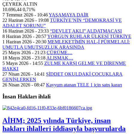
ÇEYREK ALTIN
10.696,44
0,71%
7 Temmuz 2026 - 10:46
YAŞAMAYA DAİR
22 Haziran 2026 - 19:08
TÜRKİYE’NİN “DEMOKRASİ VE
ADALET SORUNU”
16 Haziran 2026 - 23:33
“DEVLET AKLI” ALDATMACASI
8 Haziran 2026 - 20:57
YORGUN RUHLAR ÜLKESİ TÜRKİYE
1 Haziran 2026 - 20:30
MEMLEKETİMİN HAL-İ PÜRMELALİ:
UMUTLA UMUTSUZLUK ARASINDA
25 Mayıs 2026 - 21:23
ÇÜRÜME…
18 Mayıs 2026 - 23:18
ALIŞMAK…
5 Mayıs 2026 - 14:55
ZULME KARȘI GELME VE DİRENME
HAKKI
27 Nisan 2026 - 14:41
ȘİDDET OKULDAKİ ÇOCUKLARA
GENİȘLERKEN
26 Nisan 2026 - 08:47
Kayyum atanan TELE 1 için satış kararı
İnsan Hakları ihlali
AİHM; 2025 yılında Türkiye, insan
hakları ihlalleri iddiasıyla başvurularda