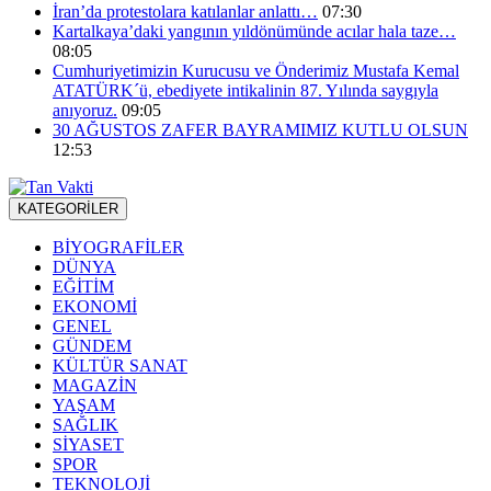
İran’da protestolara katılanlar anlattı…
07:30
Kartalkaya’daki yangının yıldönümünde acılar hala taze…
08:05
Cumhuriyetimizin Kurucusu ve Önderimiz Mustafa Kemal
ATATÜRK´ü, ebediyete intikalinin 87. Yılında saygıyla
anıyoruz.
09:05
30 AĞUSTOS ZAFER BAYRAMIMIZ KUTLU OLSUN
12:53
KATEGORİLER
BİYOGRAFİLER
DÜNYA
EĞİTİM
EKONOMİ
GENEL
GÜNDEM
KÜLTÜR SANAT
MAGAZİN
YAŞAM
SAĞLIK
SİYASET
SPOR
TEKNOLOJİ