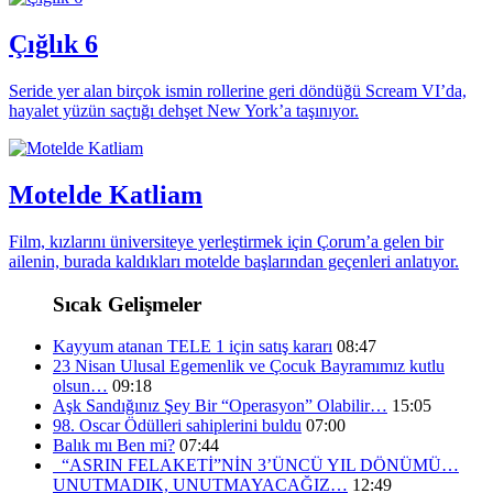
Çığlık 6
Seride yer alan birçok ismin rollerine geri döndüğü Scream VI’da,
hayalet yüzün saçtığı dehşet New York’a taşınıyor.
Motelde Katliam
Film, kızlarını üniversiteye yerleştirmek için Çorum’a gelen bir
ailenin, burada kaldıkları motelde başlarından geçenleri anlatıyor.
Sıcak Gelişmeler
Kayyum atanan TELE 1 için satış kararı
08:47
23 Nisan Ulusal Egemenlik ve Çocuk Bayramımız kutlu
olsun…
09:18
Aşk Sandığınız Şey Bir “Operasyon” Olabilir…
15:05
98. Oscar Ödülleri sahiplerini buldu
07:00
Balık mı Ben mi?
07:44
“ASRIN FELAKETİ”NİN 3’ÜNCÜ YIL DÖNÜMÜ…
UNUTMADIK, UNUTMAYACAĞIZ…
12:49