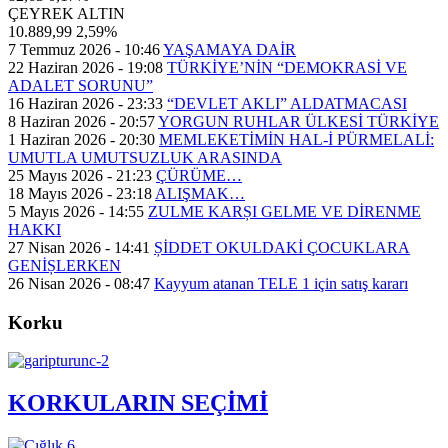
ÇEYREK ALTIN
10.889,99
2,59%
7 Temmuz 2026 - 10:46
YAŞAMAYA DAİR
22 Haziran 2026 - 19:08
TÜRKİYE’NİN “DEMOKRASİ VE
ADALET SORUNU”
16 Haziran 2026 - 23:33
“DEVLET AKLI” ALDATMACASI
8 Haziran 2026 - 20:57
YORGUN RUHLAR ÜLKESİ TÜRKİYE
1 Haziran 2026 - 20:30
MEMLEKETİMİN HAL-İ PÜRMELALİ:
UMUTLA UMUTSUZLUK ARASINDA
25 Mayıs 2026 - 21:23
ÇÜRÜME…
18 Mayıs 2026 - 23:18
ALIŞMAK…
5 Mayıs 2026 - 14:55
ZULME KARȘI GELME VE DİRENME
HAKKI
27 Nisan 2026 - 14:41
ȘİDDET OKULDAKİ ÇOCUKLARA
GENİȘLERKEN
26 Nisan 2026 - 08:47
Kayyum atanan TELE 1 için satış kararı
Korku
KORKULARIN SEÇİMİ