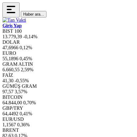
Haber ara...
Giriş Yap
BIST 100
13.779,39
-0,14%
DOLAR
47,6966
0,12%
EURO
55,1896
0,45%
GRAM ALTIN
6.660,55
2,59%
FAİZ
41,30
-0,55%
GÜMÜŞ GRAM
97,57
3,57%
BITCOIN
64.844,00
0,70%
GBP/TRY
64,4492
0,41%
EUR/USD
1,1567
0,36%
BRENT
82,63
0,17%