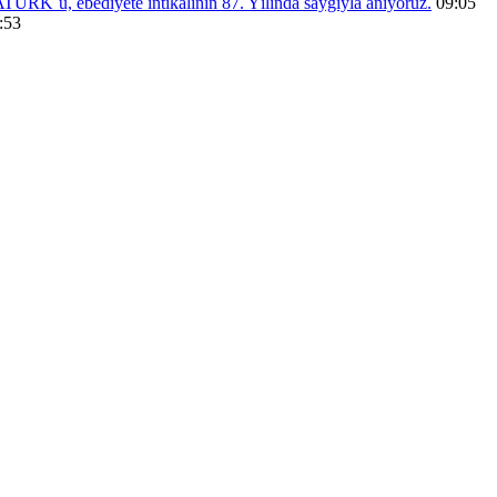
RK´ü, ebediyete intikalinin 87. Yılında saygıyla anıyoruz.
09:05
:53
menü eşleştirmesi yapınız.