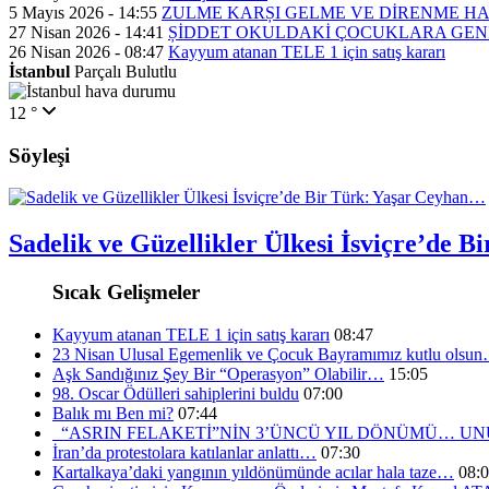
5 Mayıs 2026 - 14:55
ZULME KARȘI GELME VE DİRENME H
27 Nisan 2026 - 14:41
ȘİDDET OKULDAKİ ÇOCUKLARA GEN
26 Nisan 2026 - 08:47
Kayyum atanan TELE 1 için satış kararı
İstanbul
Parçalı Bulutlu
12 °
Söyleşi
Sadelik ve Güzellikler Ülkesi İsviçre’de 
Sıcak Gelişmeler
Kayyum atanan TELE 1 için satış kararı
08:47
23 Nisan Ulusal Egemenlik ve Çocuk Bayramımız kutlu olsu
Aşk Sandığınız Şey Bir “Operasyon” Olabilir…
15:05
98. Oscar Ödülleri sahiplerini buldu
07:00
Balık mı Ben mi?
07:44
“ASRIN FELAKETİ”NİN 3’ÜNCÜ YIL DÖNÜMÜ… 
İran’da protestolara katılanlar anlattı…
07:30
Kartalkaya’daki yangının yıldönümünde acılar hala taze…
08: