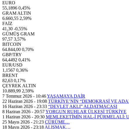
EURO
55,1896
0,45%
GRAM ALTIN
6.660,55
2,59%
FAİZ
41,30
-0,55%
GÜMÜŞ GRAM
97,57
3,57%
BITCOIN
64.844,00
0,70%
GBP/TRY
64,4492
0,41%
EUR/USD
1,1567
0,36%
BRENT
82,63
0,17%
ÇEYREK ALTIN
10.889,99
2,59%
7 Temmuz 2026 - 10:46
YAŞAMAYA DAİR
22 Haziran 2026 - 19:08
TÜRKİYE’NİN “DEMOKRASİ VE AD
16 Haziran 2026 - 23:33
“DEVLET AKLI” ALDATMACASI
8 Haziran 2026 - 20:57
YORGUN RUHLAR ÜLKESİ TÜRKİYE
1 Haziran 2026 - 20:30
MEMLEKETİMİN HAL-İ PÜRMELALİ:
25 Mayıs 2026 - 21:23
ÇÜRÜME…
18 Mayıs 2026 - 23:18
ALIŞMAK…