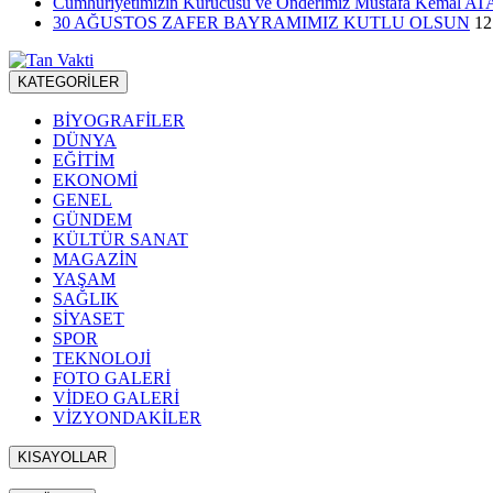
Cumhuriyetimizin Kurucusu ve Önderimiz Mustafa Kemal ATATÜ
30 AĞUSTOS ZAFER BAYRAMIMIZ KUTLU OLSUN
12
KATEGORİLER
BİYOGRAFİLER
DÜNYA
EĞİTİM
EKONOMİ
GENEL
GÜNDEM
KÜLTÜR SANAT
MAGAZİN
YAŞAM
SAĞLIK
SİYASET
SPOR
TEKNOLOJİ
FOTO GALERİ
VİDEO GALERİ
VİZYONDAKİLER
KISAYOLLAR
Menü seçimi yapın. WP-ADMIN → Görünüm → Menüler sayfasından 