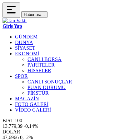
Haber ara...
Giriş Yap
GÜNDEM
DÜNYA
SİYASET
EKONOMİ
CANLI BORSA
PARİTELER
HİSSELER
SPOR
CANLI SONUÇLAR
PUAN DURUMU
FİKSTÜR
MAGAZİN
FOTO GALERİ
VİDEO GALERİ
BIST 100
13.779,39
-0,14%
DOLAR
47,6966
0,12%