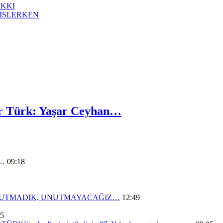
AKKI
İȘLERKEN
Bir Türk: Yaşar Ceyhan…
n…
09:18
UNUTMADIK, UNUTMAYACAĞIZ…
12:49
05