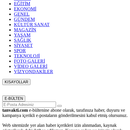
EĞİTİM
EKONOMİ
GENEL
GÜNDEM
KÜLTÜR SANAT
MAGAZİN
YAŞAM
SAĞLIK
SİYASET
SPOR
TEKNOLOJİ
FOTO GALERİ
VİDEO GALERİ
VİZYONDAKİLER
KISAYOLLAR
Menü seçimi yapın. WP-ADMIN → Görünüm → Menüler
sayfasından menü eşleştirmesi yapınız.
E-BÜLTEN
tanvakti.com
e-bültenine abone olarak, tarafınıza haber, duyuru ve
kampanya içerikli e-postaların gönderilmesini kabul etmiş olursunuz.
Web sitemizde yer alan haber içerikleri izin alınmadan, kaynak