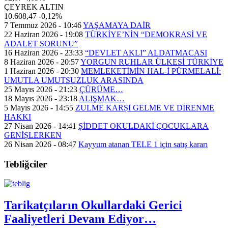
ÇEYREK ALTIN
10.608,47
-0,12%
7 Temmuz 2026 - 10:46
YAŞAMAYA DAİR
22 Haziran 2026 - 19:08
TÜRKİYE’NİN “DEMOKRASİ VE
ADALET SORUNU”
16 Haziran 2026 - 23:33
“DEVLET AKLI” ALDATMACASI
8 Haziran 2026 - 20:57
YORGUN RUHLAR ÜLKESİ TÜRKİYE
1 Haziran 2026 - 20:30
MEMLEKETİMİN HAL-İ PÜRMELALİ:
UMUTLA UMUTSUZLUK ARASINDA
25 Mayıs 2026 - 21:23
ÇÜRÜME…
18 Mayıs 2026 - 23:18
ALIŞMAK…
5 Mayıs 2026 - 14:55
ZULME KARȘI GELME VE DİRENME
HAKKI
27 Nisan 2026 - 14:41
ȘİDDET OKULDAKİ ÇOCUKLARA
GENİȘLERKEN
26 Nisan 2026 - 08:47
Kayyum atanan TELE 1 için satış kararı
Tebliğciler
Tarikatçıların Okullardaki Gerici
Faaliyetleri Devam Ediyor…