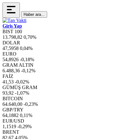
Haber ara...
Giriş Yap
BIST 100
13.798,82
0,70%
DOLAR
47,5958
0,04%
EURO
54,8926
-0,18%
GRAM ALTIN
6.488,36
-0,12%
FAİZ
41,53
-0,02%
GÜMÜŞ GRAM
93,92
-1,07%
BITCOIN
64.640,00
-0,23%
GBP/TRY
64,1882
0,11%
EUR/USD
1,1519
-0,29%
BRENT
82,67
4,05%