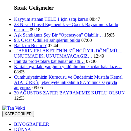
Sıcak Gelişmeler
Kayyum atanan TELE 1 için satış kararı
08:47
23 Nisan Ulusal Egemenlik ve Çocuk Bayramımız kutlu
olsun…
09:18
Aşk Sandığınız Şey Bir “Operasyon” Olabilir…
15:05
98. Oscar Ödülleri sahiplerini buldu
07:00
Balık mı Ben mi?
07:44
“ASRIN FELAKETİ”NİN 3’ÜNCÜ YIL DÖNÜMÜ…
UNUTMADIK, UNUTMAYACAĞIZ…
12:49
İran’da protestolara katılanlar anlattı…
07:30
Kartalkaya’daki yangının yıldönümünde acılar hala taze…
08:05
Cumhuriyetimizin Kurucusu ve Önderimiz Mustafa Kemal
ATATÜRK´ü, ebediyete intikalinin 87. Yılında saygıyla
anıyoruz.
09:05
30 AĞUSTOS ZAFER BAYRAMIMIZ KUTLU OLSUN
12:53
KATEGORİLER
BİYOGRAFİLER
DÜNYA