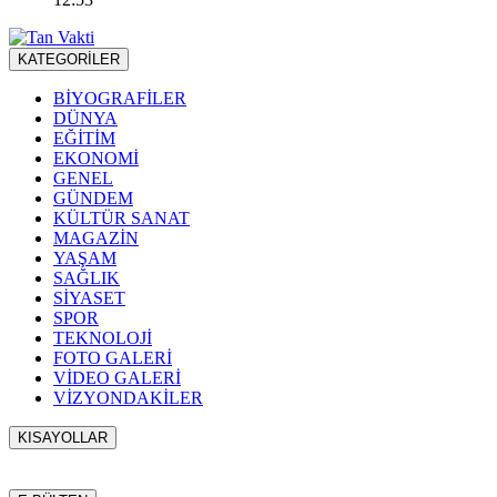
KATEGORİLER
BİYOGRAFİLER
DÜNYA
EĞİTİM
EKONOMİ
GENEL
GÜNDEM
KÜLTÜR SANAT
MAGAZİN
YAŞAM
SAĞLIK
SİYASET
SPOR
TEKNOLOJİ
FOTO GALERİ
VİDEO GALERİ
VİZYONDAKİLER
KISAYOLLAR
Menü seçimi yapın. WP-ADMIN → Görünüm → Menüler
sayfasından menü eşleştirmesi yapınız.