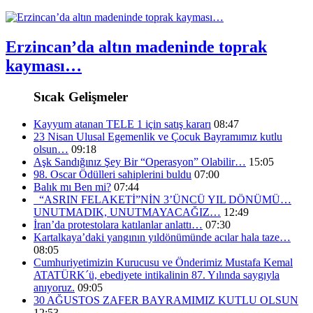
Erzincan’da altın madeninde toprak
kayması…
Sıcak Gelişmeler
Kayyum atanan TELE 1 için satış kararı
08:47
23 Nisan Ulusal Egemenlik ve Çocuk Bayramımız kutlu
olsun…
09:18
Aşk Sandığınız Şey Bir “Operasyon” Olabilir…
15:05
98. Oscar Ödülleri sahiplerini buldu
07:00
Balık mı Ben mi?
07:44
“ASRIN FELAKETİ”NİN 3’ÜNCÜ YIL DÖNÜMÜ…
UNUTMADIK, UNUTMAYACAĞIZ…
12:49
İran’da protestolara katılanlar anlattı…
07:30
Kartalkaya’daki yangının yıldönümünde acılar hala taze…
08:05
Cumhuriyetimizin Kurucusu ve Önderimiz Mustafa Kemal
ATATÜRK´ü, ebediyete intikalinin 87. Yılında saygıyla
anıyoruz.
09:05
30 AĞUSTOS ZAFER BAYRAMIMIZ KUTLU OLSUN
12:53