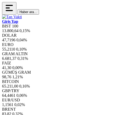
Haber ara...
Giriş Yap
BIST 100
13.800,64
0,15%
DOLAR
47,7196
0,04%
EURO
55,2110
0,10%
GRAM ALTIN
6.681,37
0,31%
FAİZ
41,30
0,00%
GÜMÜŞ GRAM
98,76
1,21%
BITCOIN
65.211,00
0,16%
GBP/TRY
64,4461
0,06%
EUR/USD
1,1561
0,02%
BRENT
83,82
0,32%