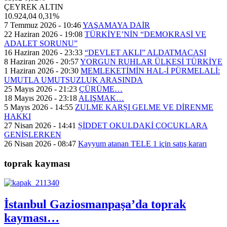
ÇEYREK ALTIN
10.924,04
0,31%
7 Temmuz 2026 - 10:46
YAŞAMAYA DAİR
22 Haziran 2026 - 19:08
TÜRKİYE’NİN “DEMOKRASİ VE
ADALET SORUNU”
16 Haziran 2026 - 23:33
“DEVLET AKLI” ALDATMACASI
8 Haziran 2026 - 20:57
YORGUN RUHLAR ÜLKESİ TÜRKİYE
1 Haziran 2026 - 20:30
MEMLEKETİMİN HAL-İ PÜRMELALİ:
UMUTLA UMUTSUZLUK ARASINDA
25 Mayıs 2026 - 21:23
ÇÜRÜME…
18 Mayıs 2026 - 23:18
ALIŞMAK…
5 Mayıs 2026 - 14:55
ZULME KARȘI GELME VE DİRENME
HAKKI
27 Nisan 2026 - 14:41
ȘİDDET OKULDAKİ ÇOCUKLARA
GENİȘLERKEN
26 Nisan 2026 - 08:47
Kayyum atanan TELE 1 için satış kararı
toprak kayması
İstanbul Gaziosmanpaşa’da toprak
kayması…