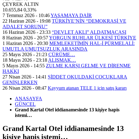
ÇEYREK ALTIN
10.655,84
0,33%
7 Temmuz 2026 - 10:46
YAŞAMAYA DAİR
22 Haziran 2026 - 19:08
TÜRKİYE’NİN “DEMOKRASİ VE
ADALET SORUNU”
16 Haziran 2026 - 23:33
“DEVLET AKLI” ALDATMACASI
8 Haziran 2026 - 20:57
YORGUN RUHLAR ÜLKESİ TÜRKİYE
1 Haziran 2026 - 20:30
MEMLEKETİMİN HAL-İ PÜRMELALİ:
UMUTLA UMUTSUZLUK ARASINDA
25 Mayıs 2026 - 21:23
ÇÜRÜME…
18 Mayıs 2026 - 23:18
ALIŞMAK…
5 Mayıs 2026 - 14:55
ZULME KARȘI GELME VE DİRENME
HAKKI
27 Nisan 2026 - 14:41
ȘİDDET OKULDAKİ ÇOCUKLARA
GENİȘLERKEN
26 Nisan 2026 - 08:47
Kayyum atanan TELE 1 için satış kararı
ANASAYFA
GÜNCEL
Grand Kartal Otel iddianamesinde 13 kişiye hapis
istemi…
Grand Kartal Otel iddianamesinde 13
kişiye hapis istemi…