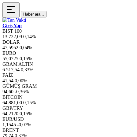
Haber ara...
Giriş Yap
BIST 100
13.722,09
0,14%
DOLAR
47,5952
0,04%
EURO
55,0725
0,15%
GRAM ALTIN
6.517,54
0,33%
FAİZ
41,54
0,00%
GÜMÜŞ GRAM
94,60
-0,36%
BITCOIN
64.881,00
0,15%
GBP/TRY
64,2120
0,15%
EUR/USD
1,1545
-0,07%
BRENT
79,74
0,37%