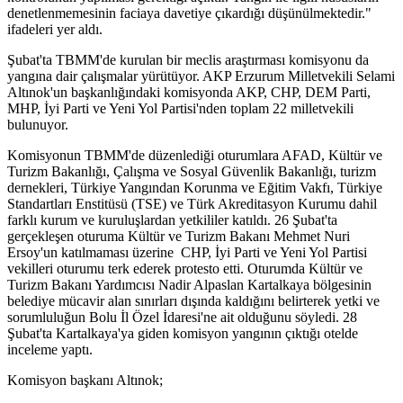
denetlenmemesinin faciaya davetiye çıkardığı düşünülmektedir."
ifadeleri yer aldı.
Şubat'ta TBMM'de kurulan bir meclis araştırması komisyonu da
yangına dair çalışmalar yürütüyor. AKP Erzurum Milletvekili Selami
Altınok'un başkanlığındaki komisyonda AKP, CHP, DEM Parti,
MHP, İyi Parti ve Yeni Yol Partisi'nden toplam 22 milletvekili
bulunuyor.
Komisyonun TBMM'de düzenlediği oturumlara AFAD, Kültür ve
Turizm Bakanlığı, Çalışma ve Sosyal Güvenlik Bakanlığı, turizm
dernekleri, Türkiye Yangından Korunma ve Eğitim Vakfı, Türkiye
Standartları Enstitüsü (TSE) ve Türk Akreditasyon Kurumu dahil
farklı kurum ve kuruluşlardan yetkililer katıldı. 26 Şubat'ta
gerçekleşen oturuma Kültür ve Turizm Bakanı Mehmet Nuri
Ersoy'un katılmaması üzerine CHP, İyi Parti ve Yeni Yol Partisi
vekilleri oturumu terk ederek protesto etti. Oturumda Kültür ve
Turizm Bakanı Yardımcısı Nadir Alpaslan Kartalkaya bölgesinin
belediye mücavir alan sınırları dışında kaldığını belirterek yetki ve
sorumluluğun Bolu İl Özel İdaresi'ne ait olduğunu söyledi. 28
Şubat'ta Kartalkaya'ya giden komisyon yangının çıktığı otelde
inceleme yaptı.
Komisyon başkanı Altınok;