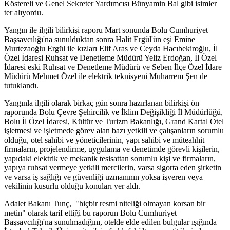
Köstereli ve Genel Sekreter Yardımcısı Bünyamin Bal gibi isimler
ter alıyordu.
Yangın ile ilgili bilirkişi raporu Mart sonunda Bolu Cumhuriyet
Başsavcılığı'na sunulduktan sonra Halit Ergül'ün eşi Emine
Murtezaoğlu Ergül ile kızları Elif Aras ve Ceyda Hacıbekiroğlu, İl
Özel İdaresi Ruhsat ve Denetleme Müdürü Yeliz Erdoğan, İl Özel
İdaresi eski Ruhsat ve Denetleme Müdürü ve Seben İlçe Özel İdare
Müdürü Mehmet Özel ile elektrik teknisyeni Muharrem Şen de
tutuklandı.
Yangınla ilgili olarak birkaç gün sonra hazırlanan bilirkişi ön
raporunda Bolu Çevre Şehircilik ve İklim Değişikliği İl Müdürlüğü,
Bolu İl Özel İdaresi, Kültür ve Turizm Bakanlığı, Grand Kartal Otel
işletmesi ve işletmede görev alan bazı yetkili ve çalışanların sorumlu
olduğu, otel sahibi ve yöneticilerinin, yapı sahibi ve müteahhit
firmaların, projelendirme, uygulama ve denetimde görevli kişilerin,
yapıdaki elektrik ve mekanik tesisattan sorumlu kişi ve firmaların,
yapıya ruhsat vermeye yetkili mercilerin, varsa sigorta eden şirketin
ve varsa iş sağlığı ve güvenliği uzmanının yoksa işveren veya
vekilinin kusurlu olduğu konuları yer aldı.
Adalet Bakanı Tunç, "hiçbir resmi niteliği olmayan korsan bir
metin" olarak tarif ettiği bu raporun Bolu Cumhuriyet
Başsavcılığı'na sunulmadığını, otelde elde edilen bulgular ışığında