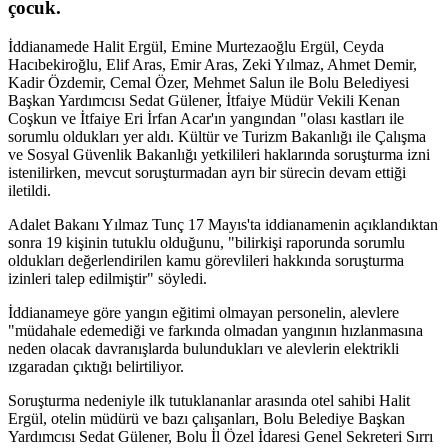
çocuk.
İddianamede Halit Ergül, Emine Murtezaoğlu Ergül, Ceyda
Hacıbekiroğlu, Elif Aras, Emir Aras, Zeki Yılmaz, Ahmet Demir,
Kadir Özdemir, Cemal Özer, Mehmet Salun ile Bolu Belediyesi
Başkan Yardımcısı Sedat Gülener, İtfaiye Müdür Vekili Kenan
Coşkun ve İtfaiye Eri İrfan Acar'ın yangından "olası kastları ile
sorumlu oldukları yer aldı. Kültür ve Turizm Bakanlığı ile Çalışma
ve Sosyal Güvenlik Bakanlığı yetkilileri haklarında soruşturma izni
istenilirken, mevcut soruşturmadan ayrı bir sürecin devam ettiği
iletildi.
Adalet Bakanı Yılmaz Tunç 17 Mayıs'ta iddianamenin açıklandıktan
sonra 19 kişinin tutuklu olduğunu, "bilirkişi raporunda sorumlu
oldukları değerlendirilen kamu görevlileri hakkında soruşturma
izinleri talep edilmiştir" söyledi.
İddianameye göre yangın eğitimi olmayan personelin, alevlere
"müdahale edemediği ve farkında olmadan yangının hızlanmasına
neden olacak davranışlarda bulundukları ve alevlerin elektrikli
ızgaradan çıktığı belirtiliyor.
Soruşturma nedeniyle ilk tutuklananlar arasında otel sahibi Halit
Ergül, otelin müdürü ve bazı çalışanları, Bolu Belediye Başkan
Yardımcısı Sedat Gülener, Bolu İl Özel İdaresi Genel Sekreteri Sırrı