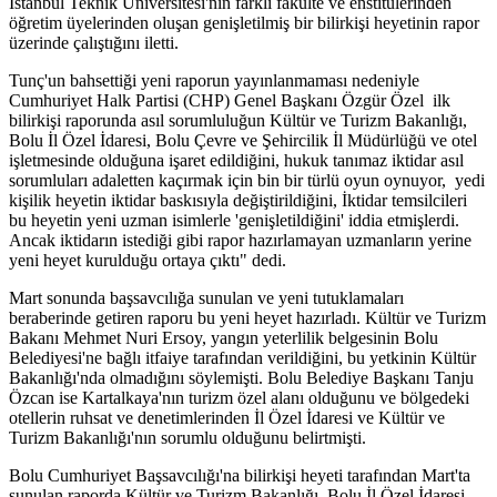
İstanbul Teknik Üniversitesi'nin farklı fakülte ve enstitülerinden
öğretim üyelerinden oluşan genişletilmiş bir bilirkişi heyetinin rapor
üzerinde çalıştığını iletti.
Tunç'un bahsettiği yeni raporun yayınlanmaması nedeniyle
Cumhuriyet Halk Partisi (CHP) Genel Başkanı Özgür Özel ilk
bilirkişi raporunda
asıl sorumluluğun Kültür ve Turizm Bakanlığı,
Bolu İl Özel İdaresi, Bolu Çevre ve Şehircilik İl Müdürlüğü ve otel
işletmesinde olduğuna işaret edildiğini, hukuk tanımaz iktidar asıl
sorumluları adaletten kaçırmak için bin bir türlü oyun oynuyor, yedi
kişilik heyetin iktidar baskısıyla değiştirildiğini, İktidar temsilcileri
bu heyetin yeni uzman isimlerle 'genişletildiğini' iddia etmişlerdi.
Ancak iktidarın istediği gibi rapor hazırlamayan uzmanların yerine
yeni heyet kurulduğu ortaya çıktı" dedi.
Mart sonunda başsavcılığa sunulan ve yeni tutuklamaları
beraberinde getiren raporu bu yeni heyet hazırladı. Kültür ve Turizm
Bakanı Mehmet Nuri Ersoy, yangın yeterlilik belgesinin Bolu
Belediyesi'ne bağlı itfaiye tarafından verildiğini, bu yetkinin Kültür
Bakanlığı'nda olmadığını söylemişti. Bolu Belediye Başkanı Tanju
Özcan ise Kartalkaya'nın turizm özel alanı olduğunu ve bölgedeki
otellerin ruhsat ve denetimlerinden İl Özel İdaresi ve Kültür ve
Turizm Bakanlığı'nın sorumlu olduğunu belirtmişti.
Bolu Cumhuriyet Başsavcılığı'na bilirkişi heyeti tarafından Mart'ta
sunulan raporda Kültür ve Turizm Bakanlığı, Bolu İl Özel İdaresi,