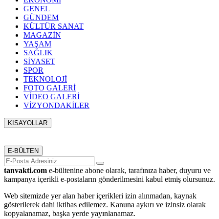
GENEL
GÜNDEM
KÜLTÜR SANAT
MAGAZİN
YAŞAM
SAĞLIK
SİYASET
SPOR
TEKNOLOJİ
FOTO GALERİ
VİDEO GALERİ
VİZYONDAKİLER
KISAYOLLAR
Menü seçimi yapın. WP-ADMIN → Görünüm → Menüler
sayfasından menü eşleştirmesi yapınız.
E-BÜLTEN
tanvakti.com
e-bültenine abone olarak, tarafınıza haber, duyuru ve
kampanya içerikli e-postaların gönderilmesini kabul etmiş olursunuz.
Web sitemizde yer alan haber içerikleri izin alınmadan, kaynak
gösterilerek dahi iktibas edilemez. Kanuna aykırı ve izinsiz olarak
kopyalanamaz, başka yerde yayınlanamaz.