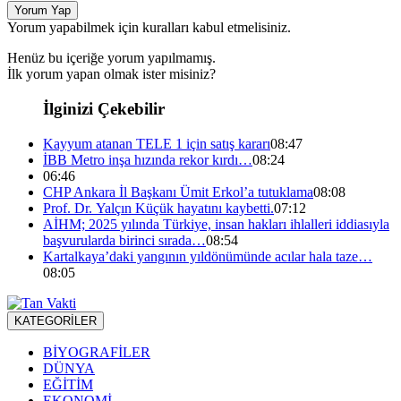
Yorum Yap
Yorum yapabilmek için kuralları kabul etmelisiniz.
Henüz bu içeriğe yorum yapılmamış.
İlk yorum yapan olmak ister misiniz?
İlginizi Çekebilir
Kayyum atanan TELE 1 için satış kararı
08:47
İBB Metro inşa hızında rekor kırdı…
08:24
06:46
CHP Ankara İl Başkanı Ümit Erkol’a tutuklama
08:08
Prof. Dr. Yalçın Küçük hayatını kaybetti.
07:12
AİHM; 2025 yılında Türkiye, insan hakları ihlalleri iddiasıyla
başvurularda birinci sırada…
08:54
Kartalkaya’daki yangının yıldönümünde acılar hala taze…
08:05
KATEGORİLER
BİYOGRAFİLER
DÜNYA
EĞİTİM
EKONOMİ