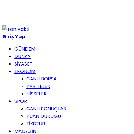
Haber ara...
Giriş Yap
GÜNDEM
DÜNYA
SİYASET
EKONOMİ
CANLI BORSA
PARİTELER
HİSSELER
SPOR
CANLI SONUÇLAR
PUAN DURUMU
FİKSTÜR
MAGAZİN