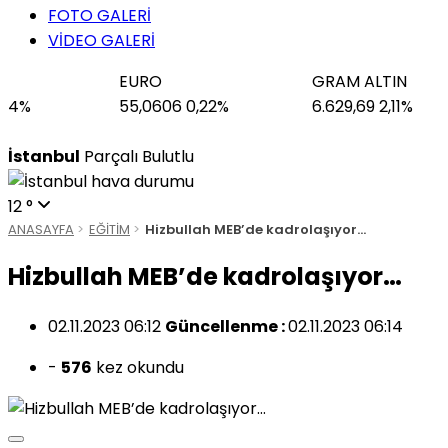
FOTO GALERİ
VİDEO GALERİ
EURO
GRAM ALTIN
F
55,0606
0,22%
6.629,69
2,11%
4
22 Haziran 2026 - 19:08
TÜRKİYE’NİN “DEMOKRASİ VE AD
İstanbul
Parçalı Bulutlu
12 °
ANASAYFA
EĞİTİM
Hizbullah MEB’de kadrolaşıyor…
Hizbullah MEB’de kadrolaşıyor…
02.11.2023 06:12
Güncellenme :
02.11.2023 06:14
-
576
kez okundu