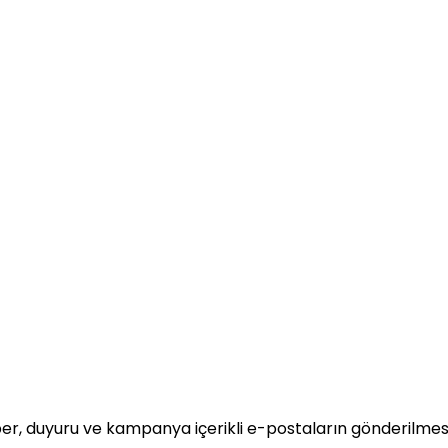
fasından menü eşleştirmesi yapınız.
er, duyuru ve kampanya içerikli e-postaların gönderilmesi