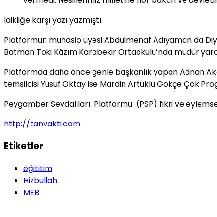
vermedi. Nesillerimiz milletine hor bakan ve devl
laikliğe karşı yazı yazmıştı.
Platformun muhasip üyesi Abdulmenaf Adıyaman da Diyarba
Batman Toki Kâzım Karabekir Ortaokulu’nda müdür yardı
Platformda daha önce genle başkanlık yapan Adnan Akgön
temsilcisi Yusuf Oktay ise Mardin Artuklu Gökçe Çok Progr
Peygamber Sevdalıları Platformu (PSP) fikri ve eylemsel
http://tanvakti.com
Etiketler
eğititim
Hizbullah
MEB