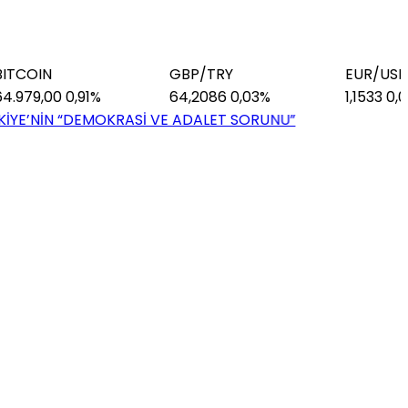
GBP/TRY
EUR/USD
0
0,91%
64,2086
0,03%
1,1533
0,07%