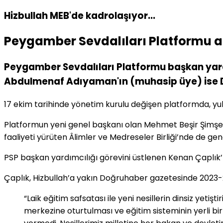
Hizbullah MEB'de kadrolaşıyor...
Peygamber Sevdalıları Platformu adl
Peygamber Sevdalıları Platformu başkan yard
Abdulmenaf Adıyaman'ın (muhasip üye) ise Di
17 ekim tarihinde yönetim kurulu değişen platformda, yuka
Platformun yeni genel başkanı olan Mehmet Beşir Şimşek,
faaliyeti yürüten Âlimler ve Medreseler Birliği’nde de ge
PSP başkan yardımcılığı görevini üstlenen Kenan Çaplık’ı
Çaplık, Hizbullah’a yakın Doğruhaber gazetesinde 2023-
“Laik eğitim safsatası ile yeni nesillerin dinsiz yeti
merkezine oturtulması ve eğitim sisteminin yerli bi