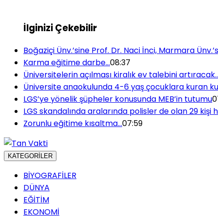
İlginizi Çekebilir
Boğaziçi Ünv.’sine Prof. Dr. Naci İnci, Marmara Ünv.
Karma eğitime darbe…
08:37
Üniversitelerin açılması kiralık ev talebini artıracak
Üniversite anaokulunda 4-6 yaş çocuklara kuran k
LGS’ye yönelik şüpheler konusunda MEB’in tutumu
0
LGS skandalında aralarında polisler de olan 29 kişi
Zorunlu eğitime kısaltma…
07:59
KATEGORİLER
BİYOGRAFİLER
DÜNYA
EĞİTİM
EKONOMİ