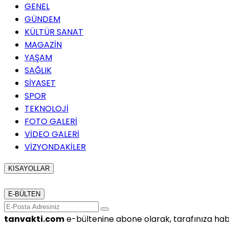
GENEL
GÜNDEM
KÜLTÜR SANAT
MAGAZİN
YAŞAM
SAĞLIK
SİYASET
SPOR
TEKNOLOJİ
FOTO GALERİ
VİDEO GALERİ
VİZYONDAKİLER
KISAYOLLAR
Menü seçimi yapın. WP-ADMIN → Görünüm → Menüler say
E-BÜLTEN
tanvakti.com
e-bültenine abone olarak, tarafınıza hab