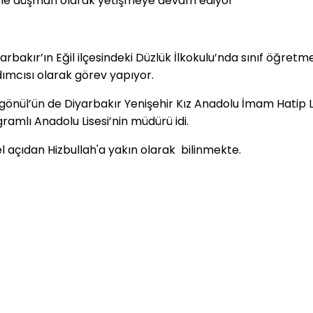
etine düşman olarak yetişmeye devam ediyor”
kır’ın Eğil ilçesindeki Düzlük İlkokulu’nda sınıf öğretme
mcısı olarak görev yapıyor.
ül’ün de Diyarbakır Yenişehir Kız Anadolu İmam Hatip Li
amlı Anadolu Lisesi’nin müdürü idi.
 açıdan Hizbullah'a yakın olarak bilinmekte.