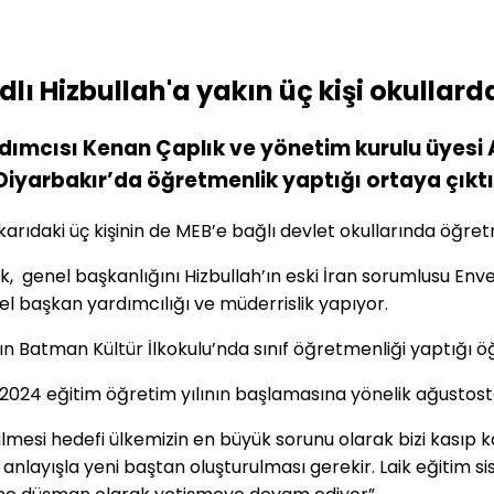
ı Hizbullah'a yakın üç kişi okullarda
ımcısı Kenan Çaplık ve yönetim kurulu üyesi 
yarbakır’da öğretmenlik yaptığı ortaya çıktı
rıdaki üç kişinin de MEB’e bağlı devlet okullarında öğretm
 genel başkanlığını Hizbullah’ın eski İran sorumlusu Enve
nel başkan yardımcılığı ve müderrislik yapıyor.
n Batman Kültür İlkokulu’nda sınıf öğretmenliği yaptığı öğ
2024 eğitim öğretim yılının başlamasına yönelik ağustost
ştirilmesi hedefi ülkemizin en büyük sorunu olarak bizi kasıp
r anlayışla yeni baştan oluşturulması gerekir. Laik eğitim