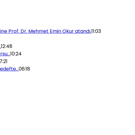
’sine Prof. Dr. Mehmet Emin Okur atandı.
11:03
…
12:48
ursu…
10:24
7:21
 hedefte…
06:18