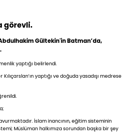
 görevli.
Abdulhakim Gültekin'in Batman’da,
.
enlik yaptığı belirlendi.
r Kılıçarslan’ın yaptığı ve doğuda yasadışı medrese
renildi.
a;
 kavurmaktadır. İslam inancının, eğitim sisteminin
 sistemi; Müslüman halkımıza sorundan başka bir şey