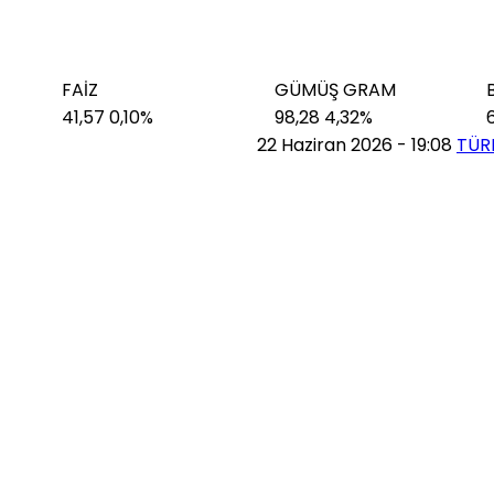
AİZ
GÜMÜŞ GRAM
BITCOIN
1,57
0,10%
98,28
4,32%
64.979,0
ALET SORUNU”