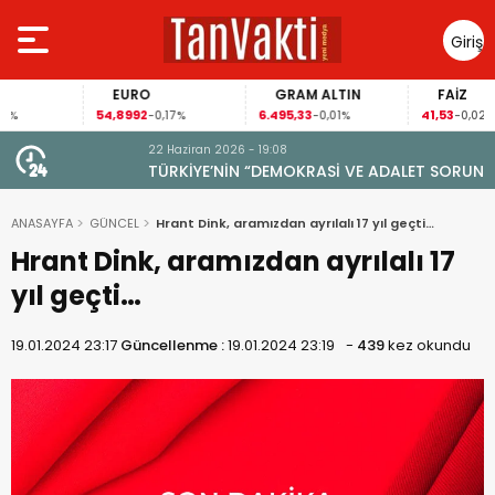
Giriş
Yap
EURO
GRAM ALTIN
FAİZ
54,8992
6.495,33
41,53
-0,17%
-0,01%
-0,02%
22 Haziran 2026 - 19:08
TÜRKİYE’NİN “DEMOKRASİ VE ADALET SORUNU”
ANASAYFA
GÜNCEL
Hrant Dink, aramızdan ayrılalı 17 yıl geçti…
Hrant Dink, aramızdan ayrılalı 17
yıl geçti…
19.01.2024 23:17
Güncellenme :
19.01.2024 23:19
-
439
kez okundu