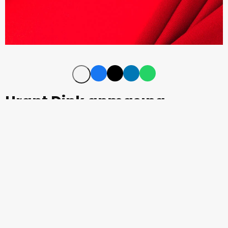
Hrant Dink anmasına
valilikten metro kararı...
Hrant Dink anması öncesi İstanbul Valiliği kararıyla
Osmanbey istasyonu yarın 3 saat boyunca kapalı
kalacak.
Agos gazetesi Genel Yayın Yönetmeni Hrant Dink
katledilişinin 17. yılında Sebat Apartmanı önünde saat
15.00'da yapılacak anma öncesi İstanbul Valiliği metro