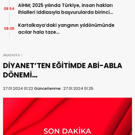
AİHM; 2025 yılında Türkiye, insan hakları
08:54
ihlalleri iddiasıyla başvurularda birinci
sırada…
Kartalkaya’daki yangının yıldönümünde
08:05
acılar hala taze…
ANASAYFA
DİYANET’TEN EĞİTİMDE ABİ-ABLA
DÖNEMİ…
27.01.2024 01:22
Güncellenme :
27.01.2024 01:25