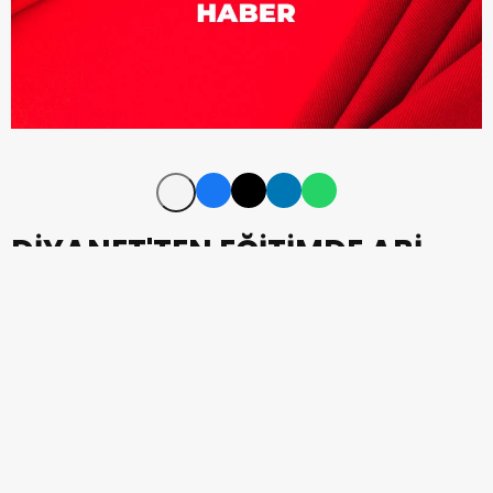
DİYANET'TEN EĞİTİMDE ABİ-
ABLA DÖNEMİ...
ÇEDES Projesi'yle okullara giren
Diyanet İşleri Başkanlığı
tarafından ilkokul 3. ve 4. sınıf
öğrencilerine on şehirde cami ve