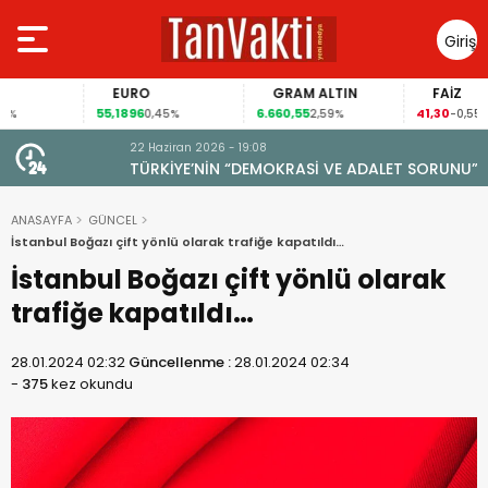
Giriş
Yap
EURO
GRAM ALTIN
FAİZ
55,1896
6.660,55
41,30
0,45%
2,59%
-0,55%
22 Haziran 2026 - 19:08
TÜRKİYE’NİN “DEMOKRASİ VE ADALET SORUNU”
ANASAYFA
GÜNCEL
İstanbul Boğazı çift yönlü olarak trafiğe kapatıldı…
İstanbul Boğazı çift yönlü olarak
trafiğe kapatıldı…
28.01.2024 02:32
Güncellenme :
28.01.2024 02:34
-
375
kez okundu