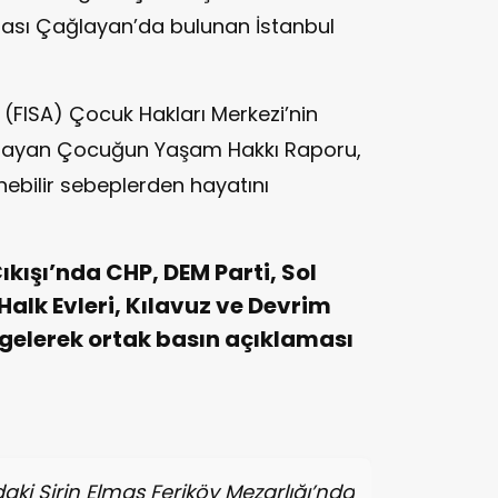
rası Çağlayan’da bulunan İstanbul
i (FISA) Çocuk Hakları Merkezi’nin
sayan Çocuğun Yaşam Hakkı Raporu,
ebilir sebeplerden hayatını
ıkışı’nda CHP, DEM Parti, Sol
 Halk Evleri, Kılavuz ve Devrim
 gelerek ortak basın açıklaması
daki Şirin Elmas Feriköy Mezarlığı’nda