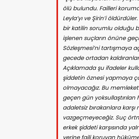
ölü bulundu. Failleri koruma
Leyla’yı ve Şirin’i öldürdüler
bir katilin sorumlu olduğu b
işlenen suçların önüne geçi
Sözleşmesi’ni tartışmaya aç
gecede ortadan kaldıranlar ka
Açıklamada şu ifadeler kullanı
şiddetin öznesi yapmaya ç
olmayacağız. Bu memleketin
geçen gün yoksullaştırılan h
adaletsiz bırakanlara karş
vazgeçmeyeceğiz. Suç örtme
erkek şiddeti karşısında ya
yerine faili koruyan hüküm