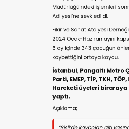
Müdürlüğü’ndeki işlemleri son
Adliyesi’ne sevk edildi.
Fikir ve Sanat Atölyesi Derneğ
2024 Ocak-Haziran ayını kap
6 ay içinde 343 çocuğun önlen
kaybettiğini ortaya koydu.
İstanbul, Pangaltı Metro Ç
Parti, EMEP, TİP, TKH, TÖP,
Hareketi üyeleri biraraya
yaptı.
Açıklama;
“Şişli’de kaybolan altı yaşın