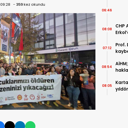
 09:28
-
359
kez okundu
06:46
CHP A
08:08
Erkol
Prof.
07:12
kaybe
AİHM;
08:54
haklar
başvu
Karta
08:05
yıldö