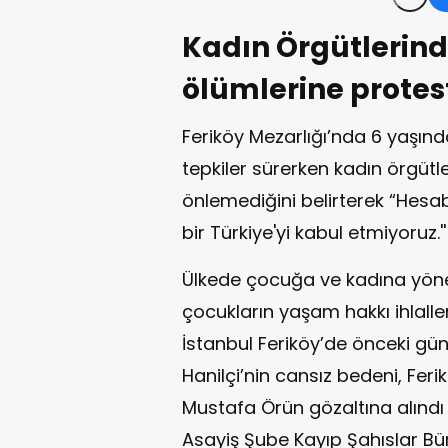
Kadın Örgütlerin
ölümlerine protest
Feriköy Mezarlığı’nda 6 yaşında
tepkiler sürerken kadın örgütle
önlemediğini belirterek “Hesab
bir Türkiye'yi kabul etmiyoruz.'
Ülkede çocuğa ve kadına yönel
çocukların yaşam hakkı ihlalle
İstanbul Feriköy’de önceki gün
Hanilçi’nin cansız bedeni, Fer
Mustafa Örün gözaltına alındı v
Asayiş Şube Kayıp Şahıslar Bü