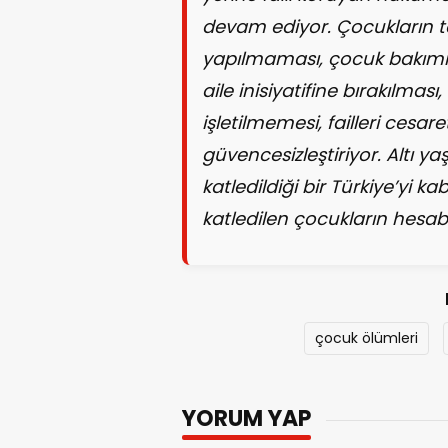
devam ediyor. Çocukların ta
yapılmaması, çocuk bakımı
aile inisiyatifine bırakılma
işletilmemesi, failleri cesa
güvencesizleştiriyor. Altı ya
katledildiği bir Türkiye’yi ka
katledilen çocukların hesabı
çocuk ölümleri
YORUM YAP