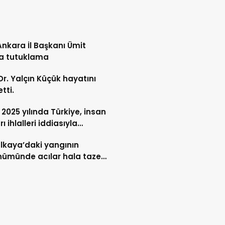
nkara İl Başkanı Ümit
’a tutuklama
 Dr. Yalçın Küçük hayatını
tti.
 2025 yılında Türkiye, insan
ı ihlalleri iddiasıyla
rularda birinci sırada…
lkaya’daki yangının
nümünde acılar hala taze…