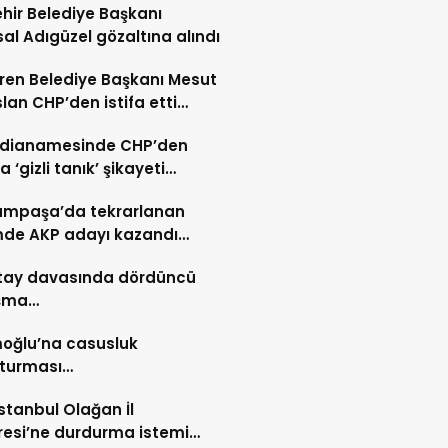
hir Belediye Başkanı
al Adıgüzel gözaltına alındı
ren Belediye Başkanı Mesut
lan CHP’den istifa etti…
iddianamesinde CHP’den
 ‘gizli tanık’ şikayeti…
ampaşa’da tekrarlanan
mde AKP adayı kazandı…
ltay davasında dördüncü
şma…
oğlu’na casusluk
şturması…
stanbul Olağan İl
esi’ne durdurma istemi…