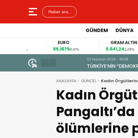
Haber ara...
GÜNDEM
DÜNYA
EURO
GRAM ALTIN
55,1675
6.641,24
4
12%
0,41%
2,29%
22 Haziran 2026 - 19:08
TÜRKİYE’NİN “DEMOKRASİ VE AD
ANASAYFA
GÜNCEL
Kadın Örgütlerin
Kadın Örgüt
Pangaltı’da
ölümlerine 