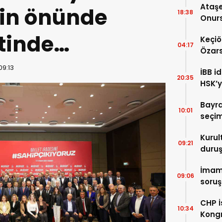
Ataşe
nin önünde
18:38
Onurs
tinde…
Keçiö
04:17
Özars
09:13
İBB 
20:35
HSK’ya
Bayr
10:01
seçi
Kuru
09:21
duru
İmam
09:06
soru
CHP İ
10:34
Kongr