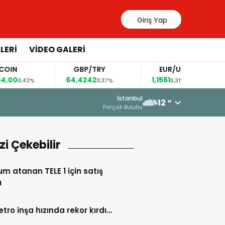
Giriş Yap
LERİ
VİDEO GALERİ
GBP/TRY
EUR/USD
BREN
64,4242
1,1561
83,37
0,37%
0,31%
1
16 Haziran 2026 - 23:33
İstanbul
12 °
“DEVLET AKLI” ALDATMACASI
Parçalı Bulutlu
izi Çekebilir
m atanan TELE 1 için satış
ı
etro inşa hızında rekor kırdı…