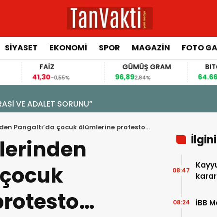
SİYASET
EKONOMİ
SPOR
MAGAZİN
FOTO GA
FAİZ
GÜMÜŞ GRAM
BITCOIN
1,30
96,89
64.664,00
-0,55%
2,84%
0,42%
ALET SORUNU”
den Pangaltı’da çocuk ölümlerine protesto…
İlgin
lerinden
Kayyu
 çocuk
08:47
karar
protesto…
İBB M
08:24