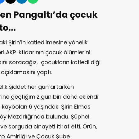
den Pangaltı’da çocuk
o...
ki Şirin’in katledilmesine yönelik
ri AKP iktidarının çocuk ölümlerini
ını soracağız, çocukların katledildiği
' açıklamasını yaptı.
ik şiddet her gün artarken
rine geçtiğimiz gün biri daha eklendi.
 kaybolan 6 yaşındaki Şirin Elmas
iköy Mezarlığı’nda bulundu. Şüpheli
e sorguda cinayeti itiraf etti. Örün,
ro Amirliği ve Çocuk Şube