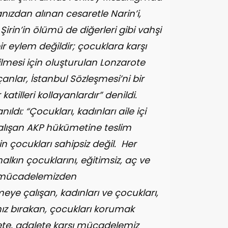
nızdan alınan cesaretle Narin’i,
. Şirin’in ölümü de diğerleri gibi vahşi
ir eylem değildir; çocuklara karşı
lmesi için oluşturulan Lonzarote
anlar, İstanbul Sözleşmesi’ni bir
tilleri kollayanlardır” denildi.
ldı: “Çocukları, kadınları aile içi
alışan AKP hükümetine teslim
 çocukları sahipsiz değil. Her
alkın çocuklarını, eğitimsiz, aç ve
ı mücadelemizden
ye çalışan, kadınları ve çocukları,
lnız bırakan, çocukları korumak
ete, adalete karşı mücadelemiz