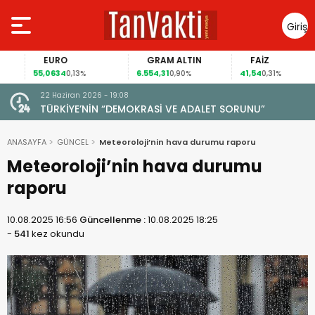
Giriş
Yap
EURO
GRAM ALTIN
FAİZ
55,0634
6.554,31
41,54
0,13%
0,90%
0,31%
22 Haziran 2026 - 19:08
TÜRKİYE’NİN “DEMOKRASİ VE ADALET SORUNU”
ANASAYFA
GÜNCEL
Meteoroloji’nin hava durumu raporu
Meteoroloji’nin hava durumu
raporu
10.08.2025 16:56
Güncellenme :
10.08.2025 18:25
-
541
kez okundu