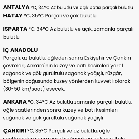
ANTALYA
°C, 34°C Az bulutlu ve açık batısı parçalı bulutlu
HATAY
°C, 35°C Parçalı ve çok bulutlu
ISPARTA
°C, 34°C Az bulutlu ve açık, zamanla parçalı
bulutlu
İÇ ANADOLU
Parçalı, az bulutlu, öğleden sonra Eskişehir ve Çankırı
çevreleri, Ankara'nın kuzey ve batı kesimleri yerel
sağanak ve gök gürültülü sağanak yağışlı, rüzgâr,
bölgenin doğusunda kuzey yönlerden kuvvetli olarak
(30-50 km/saat) esecek.
ANKARA
°C, 34°C Az bulutlu zamanla parçalı bulutlu,
öğle saatlerinden sonra kuzey ve batı kesimleri
sağanak ve gök gürültülü sağanak yağışlı
ÇANKIRI
°C, 35°C Parçalı ve az bulutlu, öğle
saatlerinden sonra yerel sağanak ve gök gürültülü