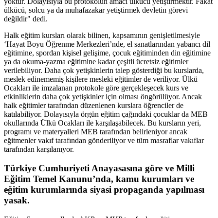
yoktur. Dolayısıyla bu protokolün amacı ülkücü yetiştirmektir. Fakat
ülkücü, solcu ya da muhafazakar yetiştirmek devletin görevi
değildir" dedi.
Halk eğitim kursları olarak bilinen, kapsamının genişletilmesiyle
‘Hayat Boyu Öğrenme Merkezleri’nde, el sanatlarından yabancı dil
eğitimine, spordan kişisel gelişime, çocuk eğitiminden din eğitimine
ya da okuma-yazma eğitimine kadar çeşitli ücretsiz eğitimler
verilebiliyor. Daha çok yetişkinlerin talep gösterdiği bu kurslarda,
meslek edinememiş kişilere mesleki eğitimler de veriliyor. Ülkü
Ocakları ile imzalanan protokole göre gerçekleşecek kurs ve
etkinliklerin daha çok yetişkinler için olması öngörülüyor. Ancak
halk eğitimler tarafından düzenlenen kurslara öğrenciler de
katılabiliyor. Dolayısıyla örgün eğitim çağındaki çocuklar da MEB
okullarında Ülkü Ocakları ile karşılaşabilecek. Bu kursların yeri,
programı ve materyalleri MEB tarafından belirleniyor ancak
eğitmenler vakıf tarafından gönderiliyor ve tüm masraflar vakıflar
tarafından karşılanıyor.
Türkiye Cumhuriyeti Anayasasına göre ve Milli
Eğitim Temel Kanunu’nda, kamu kurumları ve
eğitim kurumlarında siyasi propaganda yapılması
yasak.