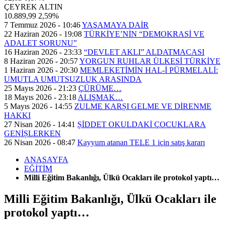
ÇEYREK ALTIN
10.889,99
2,59%
7 Temmuz 2026 - 10:46
YAŞAMAYA DAİR
22 Haziran 2026 - 19:08
TÜRKİYE’NİN “DEMOKRASİ VE
ADALET SORUNU”
16 Haziran 2026 - 23:33
“DEVLET AKLI” ALDATMACASI
8 Haziran 2026 - 20:57
YORGUN RUHLAR ÜLKESİ TÜRKİYE
1 Haziran 2026 - 20:30
MEMLEKETİMİN HAL-İ PÜRMELALİ:
UMUTLA UMUTSUZLUK ARASINDA
25 Mayıs 2026 - 21:23
ÇÜRÜME…
18 Mayıs 2026 - 23:18
ALIŞMAK…
5 Mayıs 2026 - 14:55
ZULME KARȘI GELME VE DİRENME
HAKKI
27 Nisan 2026 - 14:41
ȘİDDET OKULDAKİ ÇOCUKLARA
GENİȘLERKEN
26 Nisan 2026 - 08:47
Kayyum atanan TELE 1 için satış kararı
ANASAYFA
EĞİTİM
Milli Eğitim Bakanlığı, Ülkü Ocakları ile protokol yaptı…
Milli Eğitim Bakanlığı, Ülkü Ocakları ile
protokol yaptı…