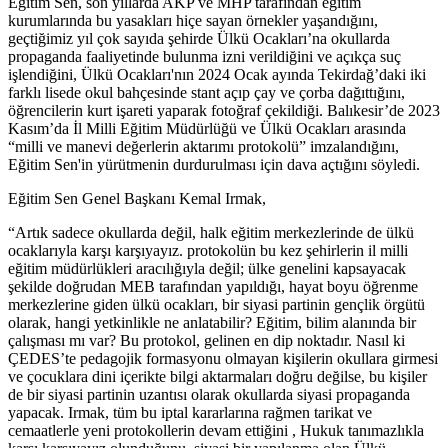
Eğitim Sen, son yıllarda AKP ve MHP tarafından eğitim
kurumlarında bu yasakları hiçe sayan örnekler yaşandığını,
geçtiğimiz yıl çok sayıda şehirde Ülkü Ocakları’na okullarda
propaganda faaliyetinde bulunma izni verildiğini ve açıkça suç
işlendiğini, Ülkü Ocakları'nın 2024 Ocak ayında Tekirdağ’daki iki
farklı lisede okul bahçesinde stant açıp çay ve çorba dağıttığını,
öğrencilerin kurt işareti yaparak fotoğraf çekildiği. Balıkesir’de 2023
Kasım’da İl Milli Eğitim Müdürlüğü ve Ülkü Ocakları arasında
“milli ve manevi değerlerin aktarımı protokolü” imzalandığını,
Eğitim Sen'in yürütmenin durdurulması için dava açtığını söyledi.
Eğitim Sen Genel Başkanı Kemal Irmak,
“Artık sadece okullarda değil, halk eğitim merkezlerinde de ülkü
ocaklarıyla karşı karşıyayız. protokolün bu kez şehirlerin il milli
eğitim müdürlükleri aracılığıyla değil; ülke genelini kapsayacak
şekilde doğrudan MEB tarafından yapıldığı, hayat boyu öğrenme
merkezlerine giden ülkü ocakları, bir siyasi partinin gençlik örgütü
olarak, hangi yetkinlikle ne anlatabilir? Eğitim, bilim alanında bir
çalışması mı var? Bu protokol, gelinen en dip noktadır. Nasıl ki
ÇEDES’te pedagojik formasyonu olmayan kişilerin okullara girmesi
ve çocuklara dini içerikte bilgi aktarmaları doğru değilse, bu kişiler
de bir siyasi partinin uzantısı olarak okullarda siyasi propaganda
yapacak. Irmak, tüm bu iptal kararlarına rağmen tarikat ve
cemaatlerle yeni protokollerin devam ettiğini , Hukuk tanımazlıkla