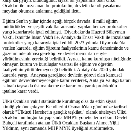
karşı karşıyayız olunduğunu, siyasi bir yapılanma olan Ülkü
Ocakları ile imzalanan bu protokolün, devletin kendi yasalarına
meydan okuması anlamına geldiğini iletti.
Eğitim Sen'in yıllar içinde açtığı birçok davada, il milli eğitim
müdürlükleri ve çeşitli vakıflar arasında yapılan benzer protokoller
yargı kararlarıyla iptal edilmişti. Diyarbakır'da Hazreti Süleyman
Vakfı, İzmir'de İnsan Vakfı ile, Antalya'da Ensar Vakfı ile imzalanan
protokoller yargı kararıyla iptal edildi. 2023 yılında Diyarbakır'da
verilen kararda, eğitim öğretim faaliyetlerinin kamu denetiminde ve
gözetiminde olması gerektiği ve devlet memurları eliyle
yürütülmesinin gerektiği belirtildi. Ayrıca, kamu kuruluşu niteliğinde
olmayan kurum ve kuruluşlar vasıtası ile eğitim ve öğretim
faaliyetinin yürütülemeyeceği belirtildi. Antalya'da 2020 yılındaki
kararda yargı, Anayasa gereğince devletin görevi olan kamusal
eğitimin devredilemeyeceğine karar verilerek, Antalya Valiliği kararı
istinafa taşısa da üst mahkeme de kararı onayarak protokolün
iptaline karar verdi.
Ülkü Ocakları vakıf statüsünde kurulmuş olsa da etkin siyasi
kimliğiyle öne çıkıyor. Kendilerini Osmanlı'dan günümüze tarihsel
olarak "Ülkücü Hareket'in gençlik teşkilatı" olarak niteleyen Ülkü
Ocakları'nın bugünkü yapısında MHP'li yöneticilerin etkin. Devlet
Bahçeli tarafından atanan Ülkü Ocakları Başkanı Ahmet Yiğit
Yıldırım, aynı zamanda MHP MYK üyeliğini sürdürmekte.