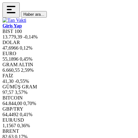
Haber ara...
Giriş Yap
BIST 100
13.779,39
-0,14%
DOLAR
47,6966
0,12%
EURO
55,1896
0,45%
GRAM ALTIN
6.660,55
2,59%
FAİZ
41,30
-0,55%
GÜMÜŞ GRAM
97,57
3,57%
BITCOIN
64.844,00
0,70%
GBP/TRY
64,4492
0,41%
EUR/USD
1,1567
0,36%
BRENT
82,63
0,17%