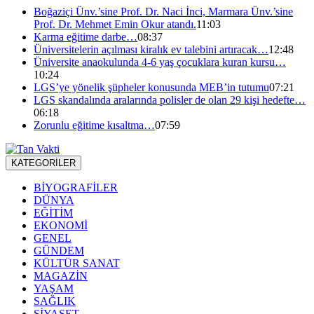
Boğaziçi Ünv.’sine Prof. Dr. Naci İnci, Marmara Ünv.’sine
Prof. Dr. Mehmet Emin Okur atandı.
11:03
Karma eğitime darbe…
08:37
Üniversitelerin açılması kiralık ev talebini artıracak…
12:48
Üniversite anaokulunda 4-6 yaş çocuklara kuran kursu…
10:24
LGS’ye yönelik şüpheler konusunda MEB’in tutumu
07:21
LGS skandalında aralarında polisler de olan 29 kişi hedefte…
06:18
Zorunlu eğitime kısaltma…
07:59
KATEGORİLER
BİYOGRAFİLER
DÜNYA
EĞİTİM
EKONOMİ
GENEL
GÜNDEM
KÜLTÜR SANAT
MAGAZİN
YAŞAM
SAĞLIK
SİYASET