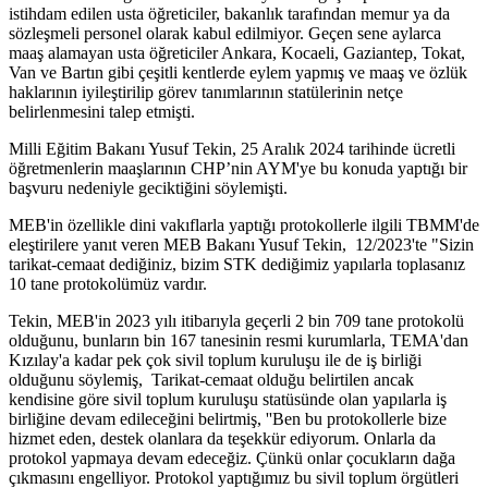
istihdam edilen usta öğreticiler, bakanlık tarafından memur ya da
sözleşmeli personel olarak kabul edilmiyor. Geçen sene aylarca
maaş alamayan usta öğreticiler Ankara, Kocaeli, Gaziantep, Tokat,
Van ve Bartın gibi çeşitli kentlerde eylem yapmış ve maaş ve özlük
haklarının iyileştirilip görev tanımlarının statülerinin netçe
belirlenmesini talep etmişti.
Milli Eğitim Bakanı Yusuf Tekin, 25 Aralık 2024 tarihinde ücretli
öğretmenlerin maaşlarının CHP’nin AYM'ye bu konuda yaptığı bir
başvuru nedeniyle geciktiğini söylemişti.
MEB'in özellikle dini vakıflarla yaptığı protokollerle ilgili TBMM'de
eleştirilere yanıt veren MEB Bakanı Yusuf Tekin, 12/2023'te "Sizin
tarikat-cemaat dediğiniz, bizim STK dediğimiz yapılarla toplasanız
10 tane protokolümüz vardır.
Tekin, MEB'in 2023 yılı itibarıyla geçerli 2 bin 709 tane protokolü
olduğunu, bunların bin 167 tanesinin resmi kurumlarla, TEMA'dan
Kızılay'a kadar pek çok sivil toplum kuruluşu ile de iş birliği
olduğunu söylemiş, Tarikat-cemaat olduğu belirtilen ancak
kendisine göre sivil toplum kuruluşu statüsünde olan yapılarla iş
birliğine devam edileceğini belirtmiş, ''Ben bu protokollerle bize
hizmet eden, destek olanlara da teşekkür ediyorum. Onlarla da
protokol yapmaya devam edeceğiz. Çünkü onlar çocukların dağa
çıkmasını engelliyor. Protokol yaptığımız bu sivil toplum örgütleri