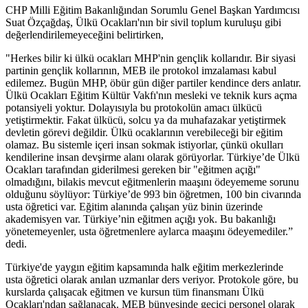
CHP Milli Eğitim Bakanlığından Sorumlu Genel Başkan Yardımcısı
Suat Özçağdaş, Ülkü Ocakları'nın bir sivil toplum kuruluşu gibi
değerlendirilemeyeceğini belirtirken,
"Herkes bilir ki ülkü ocakları MHP'nin gençlik kollarıdır. Bir siyasi
partinin gençlik kollarının, MEB ile protokol imzalaması kabul
edilemez. Bugün MHP, öbür gün diğer partiler kendince ders anlatır.
Ülkü Ocakları Eğitim Kültür Vakfı'nın mesleki ve teknik kurs açma
potansiyeli yoktur. Dolayısıyla bu protokolün amacı ülkücü
yetiştirmektir. Fakat ülkücü, solcu ya da muhafazakar yetiştirmek
devletin görevi değildir. Ülkü ocaklarının verebileceği bir eğitim
olamaz. Bu sistemle içeri insan sokmak istiyorlar, çünkü okulları
kendilerine insan devşirme alanı olarak görüyorlar. Türkiye’de Ülkü
Ocakları tarafından giderilmesi gereken bir "eğitmen açığı"
olmadığını, bilakis mevcut eğitmenlerin maaşını ödeyememe sorunu
olduğunu söylüyor: Türkiye’de 993 bin öğretmen, 100 bin civarında
usta öğretici var. Eğitim alanında çalışan yüz binin üzerinde
akademisyen var. Türkiye’nin eğitmen açığı yok. Bu bakanlığı
yönetemeyenler, usta öğretmenlere aylarca maaşını ödeyemediler.”
dedi.
Türkiye'de yaygın eğitim kapsamında halk eğitim merkezlerinde
usta öğretici olarak anılan uzmanlar ders veriyor. Protokole göre, bu
kurslarda çalışacak eğitmen ve kursun tüm finansmanı Ülkü
Ocakları'ndan sağlanacak. MEB bünyesinde geçici personel olarak