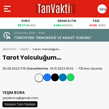
Giriş
Yap
EURO
GRAM ALTIN
FAİZ
55,1714
6.664,21
41,30
0,42%
2,64%
-0,55%
22 Haziran 2026 - 19:08
TÜRKİYE’NİN “DEMOKRASİ VE ADALET SORUNU”
ANASAYFA
YAŞAM
Tarot Yolculuğum…
Tarot Yolculuğum…
25.08.2023 11:16
Güncellenme :
19.10.2023 19:52
-
721
kez okundu
YEŞİM BORA
yeyebora@gmail.com
Yazarın Tüm Yazıları