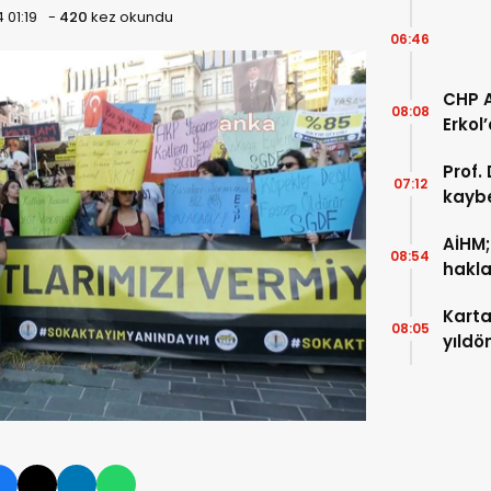
 01:19
-
420
kez okundu
06:46
CHP A
08:08
Erkol
Prof.
07:12
kaybe
AİHM;
08:54
haklar
başvu
Karta
08:05
yıldö