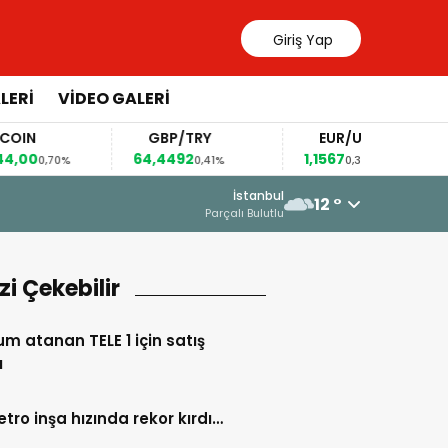
Giriş Yap
LERİ
VİDEO GALERİ
GBP/TRY
EUR/USD
B
64,4492
1,1567
82,
70%
0,41%
0,36%
16 Haziran 2026 - 23:33
İstanbul
12 °
“DEVLET AKLI” ALDATMACASI
Parçalı Bulutlu
izi Çekebilir
m atanan TELE 1 için satış
ı
etro inşa hızında rekor kırdı…