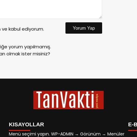
Yorum Yap
ve kabul ediyorum.
riğe yorum yapılmamış.
an olmak ister misiniz?
İlgin
ayatını
Karad
08:05
Konak
Ege Ü
24 01:08
08:04
küçük
sergi