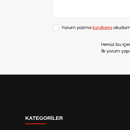
Yorum yazma
kurallarını
okudum 
Henüz bu içe
İlk yorum yap
ANASAYFA
Kenan Işık h
kaybetti…
29.07.2024 22:44
Güncellenme :
30.07.20