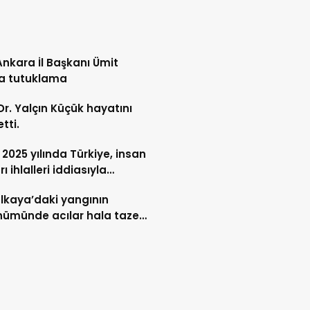
nkara İl Başkanı Ümit
’a tutuklama
 Dr. Yalçın Küçük hayatını
tti.
 2025 yılında Türkiye, insan
ı ihlalleri iddiasıyla
rularda birinci sırada…
lkaya’daki yangının
nümünde acılar hala taze…