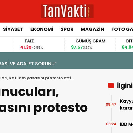
SİYASET
EKONOMİ
SPOR
MAGAZİN
FOTO GA
FAİZ
GÜMÜŞ GRAM
BITCOIN
41,30
97,57
64.844,00
-0,55%
3,57%
0,
ALET SORUNU”
rı, katliam yasasını protesto etti…
İlgin
nucuları,
Kayyu
asını protesto
08:47
karar
İBB M
08:24