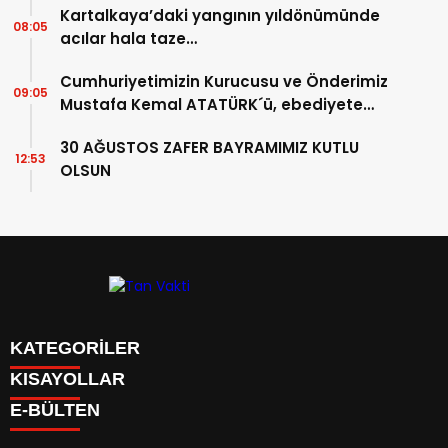
Kartalkaya’daki yangının yıldönümünde
08:05
acılar hala taze…
Cumhuriyetimizin Kurucusu ve Önderimiz
09:05
Mustafa Kemal ATATÜRK´ü, ebediyete
intikalinin 87. Yılında saygıyla anıyoruz.
30 AĞUSTOS ZAFER BAYRAMIMIZ KUTLU
12:53
OLSUN
KATEGORİLER
KISAYOLLAR
BİYOGRAFİLER
Menü seçimi yapın. WP-ADMIN → Görünüm → Menüler
E-BÜLTEN
DÜNYA
sayfasından menü eşleştirmesi yapınız.
EĞİTİM