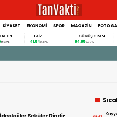
SİYASET
EKONOMİ
SPOR
MAGAZİN
FOTO GA
N
FAİZ
GÜMÜŞ GRAM
BI
41,54
94,95
64.
0,31%
0,02%
22 Haziran 2026 - 19:08
TÜRKİYE’NİN “DEMOKRASİ VE ADALET SORUNU”
Sıca
Kayyu
İdeolojiler Seküler Dindir
08:47