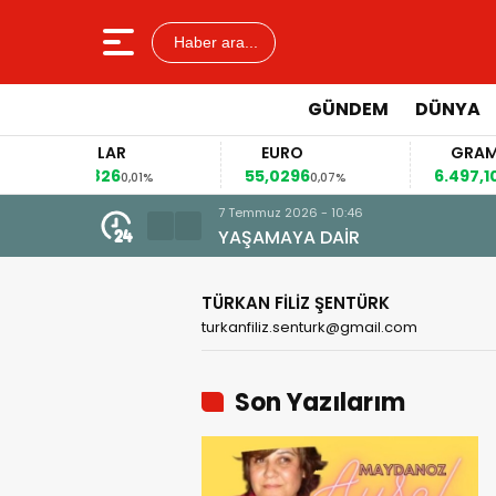
Haber ara...
GÜNDEM
DÜNYA
DOLAR
EURO
GRAM ALTI
47,5826
55,0296
6.497,10
0,01%
0,07%
0,02%
TÜRKAN FİLİZ ŞENTÜRK
turkanfiliz.senturk@gmail.com
Son Yazılarım