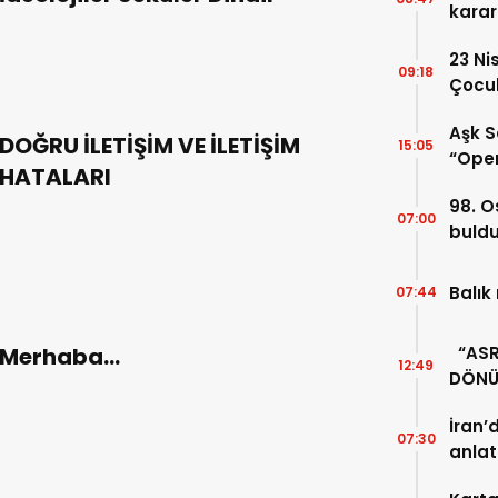
karar
23 Ni
09:18
Çocuk
Aşk S
DOĞRU İLETİŞİM VE İLETİŞİM
15:05
“Oper
HATALARI
98. O
07:00
buld
Balık
07:44
Merhaba…
“ASRI
12:49
DÖNÜ
UNUT
İran’
07:30
anlat