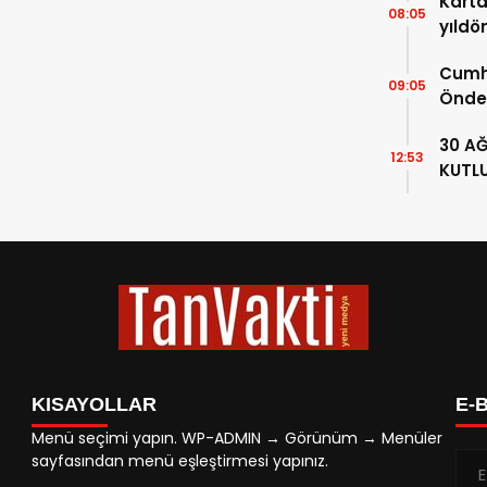
Karta
08:05
yıldö
Cumhu
09:05
Önde
ATATÜ
30 A
87. Y
12:53
KUTL
KISAYOLLAR
E-
Menü seçimi yapın. WP-ADMIN → Görünüm → Menüler
sayfasından menü eşleştirmesi yapınız.