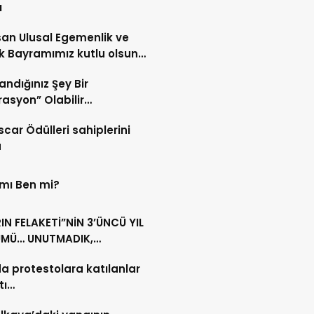
ı
san Ulusal Egemenlik ve
 Bayramımız kutlu olsun…
andığınız Şey Bir
asyon” Olabilir…
scar Ödülleri sahiplerini
u
 mı Ben mi?
N FELAKETİ”NİN 3’ÜNCÜ YIL
MÜ… UNUTMADIK,
MAYACAĞIZ…
da protestolara katılanlar
tı…