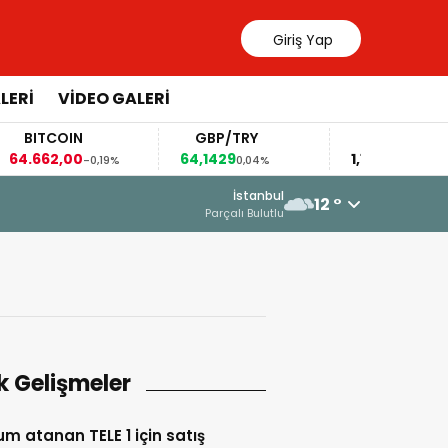
Giriş Yap
LERİ
VİDEO GALERİ
TCOIN
GBP/TRY
EUR/USD
662,00
64,1429
1,1553
-0,19%
0,04%
0,00%
İstanbul
12 °
Parçalı Bulutlu
k Gelişmeler
m atanan TELE 1 için satış