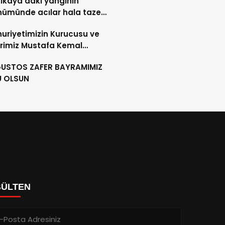
lkaya’daki yangının
nümünde acılar hala taze…
riyetimizin Kurucusu ve
rimiz Mustafa Kemal
RK´ü, ebediyete intikalinin
ĞUSTOS ZAFER BAYRAMIMIZ
ılında saygıyla anıyoruz.
U OLSUN
BÜLTEN